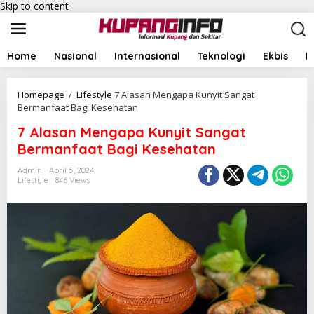
Skip to content
Home
Nasional
Internasional
Teknologi
Ekbis
I
Homepage
/
Lifestyle
7 Alasan Mengapa Kunyit Sangat
Bermanfaat Bagi Kesehatan
7 Alasan Mengapa Kunyit Sangat
Bermanfaat Bagi Kesehatan
Admin
April 5, 2024
Lifestyle
846 Views