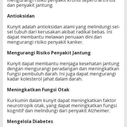
mengurangi risiko penyakit kronis seperti arthritis
dan penyakit jantung.
Antioksidan
Kunyit adalah antioksidan alami yang melindungi sel-
sel tubuh dari kerusakan akibat radikal bebas. Ini
dapat membantu melawan penuaan dini dan
mengurangi risiko penyakit kanker.
Mengurangi Risiko Penyakit Jantung
Kunyit dapat membantu menjaga kesehatan jantung
dengan mengurangi peradangan dan meningkatkan
fungsi pembuluh darah. Ini juga dapat mengurangi
kadar kolesterol jahat dalam darah.
Meningkatkan Fungsi Otak
Kurkumin dalam kunyit dapat meningkatkan faktor
neurotropik otak, yang dapat meningkatkan fungsi
kognitif dan melindungi dari penyakit Alzheimer.
Mengelola Diabetes