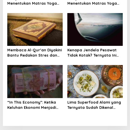
t
Menentukan Matras Yoga
Menentukan Matras Yoga
i
yang Tepat
yang Tepat
o
n
Membaca Al-Qur’an Diyakini
Kenapa Jendela Pesawat
Bantu Redakan Stres dan
Tidak Kotak? Ternyata Ini
Tenangkan Pikiran
Alasan Teknis di Baliknya
“In This Economy”: Ketika
Lima Superfood Alami yang
Keluhan Ekonomi Menjadi
Ternyata Sudah Dikenal
Tren, Bagaimana Islam
Sejak Zaman Nabi, Mudah
Memandangnya?
Ditemukan dan Kaya
Manfaat