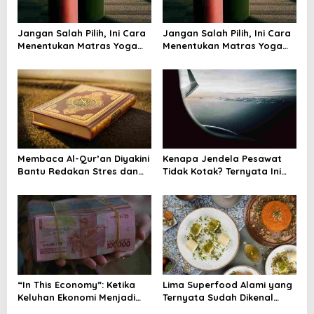
a
t
Jangan Salah Pilih, Ini Cara
Jangan Salah Pilih, Ini Cara
i
Menentukan Matras Yoga
Menentukan Matras Yoga
yang Tepat
yang Tepat
o
n
Membaca Al-Qur’an Diyakini
Kenapa Jendela Pesawat
Bantu Redakan Stres dan
Tidak Kotak? Ternyata Ini
Tenangkan Pikiran
Alasan Teknis di Baliknya
“In This Economy”: Ketika
Lima Superfood Alami yang
Keluhan Ekonomi Menjadi
Ternyata Sudah Dikenal
Tren, Bagaimana Islam
Sejak Zaman Nabi, Mudah