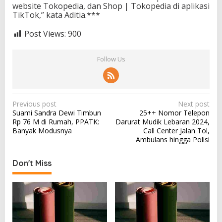
website Tokopedia, dan Shop | Tokopedia di aplikasi
TikTok,” kata Aditia.***
Post Views:
900
Follow Us
P
Previous post
Next post
Suami Sandra Dewi Timbun
25++ Nomor Telepon
o
Rp 76 M di Rumah, PPATK:
Darurat Mudik Lebaran 2024,
s
Banyak Modusnya
Call Center Jalan Tol,
Ambulans hingga Polisi
t
n
Don't Miss
a
v
i
g