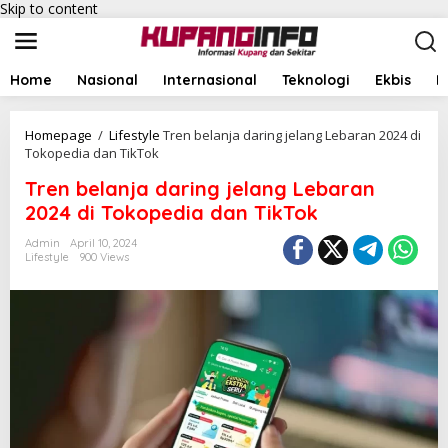
Skip to content
Home
Nasional
Internasional
Teknologi
Ekbis
I
Homepage
/
Lifestyle
Tren belanja daring jelang Lebaran 2024 di
Tokopedia dan TikTok
Tren belanja daring jelang Lebaran
2024 di Tokopedia dan TikTok
Admin
April 10, 2024
Lifestyle
900 Views