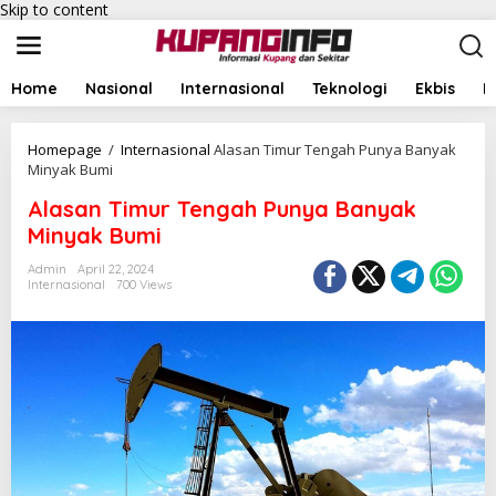
Skip to content
Home
Nasional
Internasional
Teknologi
Ekbis
I
Homepage
/
Internasional
Alasan Timur Tengah Punya Banyak
Minyak Bumi
Alasan Timur Tengah Punya Banyak
Minyak Bumi
Admin
April 22, 2024
Internasional
700 Views