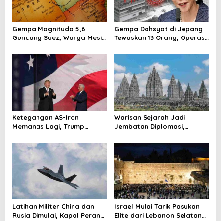
g
a
Gempa Magnitudo 5,6
Gempa Dahsyat di Jepang
t
Guncang Suez, Warga Mesir
Tewaskan 13 Orang, Operasi
i
Diminta Tetap Siaga
Darurat Digelar
o
n
Ketegangan AS-Iran
Warisan Sejarah Jadi
Memanas Lagi, Trump
Jembatan Diplomasi,
Ancam Gempur Teheran
Prabowo-Modi Mulai Proyek
Konservasi Prambanan
Latihan Militer China dan
Israel Mulai Tarik Pasukan
Rusia Dimulai, Kapal Perang
Elite dari Lebanon Selatan