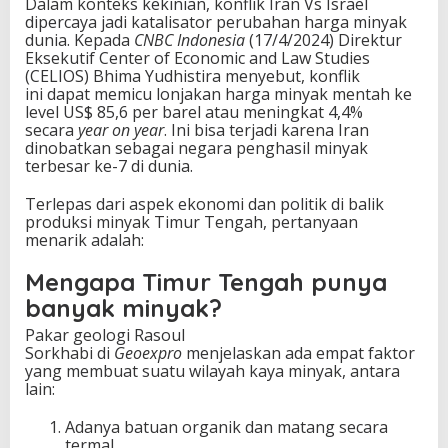
Dalam konteks kekinian, konflik Iran Vs Israel
dipercaya jadi katalisator perubahan harga minyak
dunia. Kepada
CNBC Indonesia
(17/4/2024) Direktur
Eksekutif Center of Economic and Law Studies
(CELIOS) Bhima Yudhistira menyebut, konflik
ini dapat memicu lonjakan harga minyak mentah ke
level US$ 85,6 per barel atau meningkat 4,4%
secara
year on year
. Ini bisa terjadi karena Iran
dinobatkan sebagai negara penghasil minyak
terbesar ke-7 di dunia.
Terlepas dari aspek ekonomi dan politik di balik
produksi minyak Timur Tengah, pertanyaan
menarik adalah:
Mengapa Timur Tengah punya
banyak minyak?
Pakar geologi Rasoul
Sorkhabi di
Geoexpro
menjelaskan ada empat faktor
yang membuat suatu wilayah kaya minyak, antara
lain:
Adanya batuan organik dan matang secara
termal