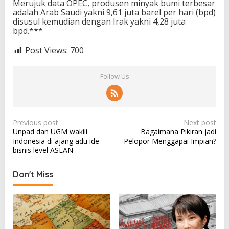
Merujuk data OPEC, produsen minyak bumi terbesar
adalah Arab Saudi yakni 9,61 juta barel per hari (bpd)
disusul kemudian dengan Irak yakni 4,28 juta
bpd.***
Post Views:
700
Follow Us
P
Previous post
Next post
Unpad dan UGM wakili
Bagaimana Pikiran jadi
o
Indonesia di ajang adu ide
Pelopor Menggapai Impian?
s
bisnis level ASEAN
t
Don't Miss
n
a
v
i