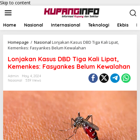
Skip to content
Home
Nasional
Internasional
Teknologi
Ekbis
I
Homepage
/
Nasional
Lonjakan Kasus DBD Tiga Kali Lipat,
Kemenkes: Fasyankes Belum Kewalahan
Lonjakan Kasus DBD Tiga Kali Lipat,
Kemenkes: Fasyankes Belum Kewalahan
Admin
May 4, 2024
Nasional
539 Views