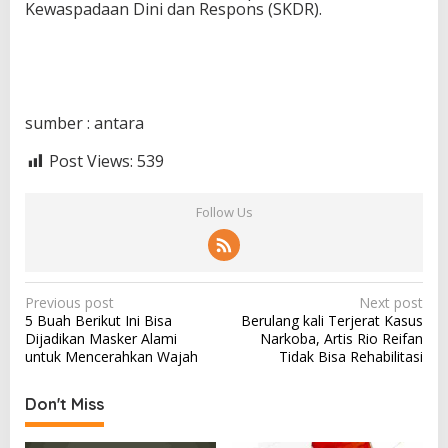
Kewaspadaan Dini dan Respons (SKDR).
sumber : antara
Post Views:
539
Follow Us
P
Previous post
Next post
5 Buah Berikut Ini Bisa
Berulang kali Terjerat Kasus
o
Dijadikan Masker Alami
Narkoba, Artis Rio Reifan
s
untuk Mencerahkan Wajah
Tidak Bisa Rehabilitasi
t
Don't Miss
n
a