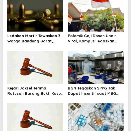
v
i
g
a
Ledakan Mortir Tewaskan 3
Polemik Gaji Dosen Unair
t
Warga Bandung Barat,
Viral, Kampus Tegaskan
i
Diduga Saat Memulung
Penghasilan Tak Hanya Gaji
Amunisi Bekas
Pokok
o
n
Kejari Jaksel Terima
BGN Tegaskan SPPG Tak
Ratusan Barang Bukti Kasus
Dapat Insentif saat MBG
Dugaan Fitnah Ijazah
Libur: No Service, No Pay
Jokowi