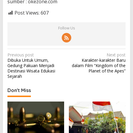
sumber : okezone.com
Post Views:
607
Follow Us
P
Previous post
Next post
Dibuka Untuk Umum,
Karakter-karakter Baru
o
Gedung Pakuan Menjadi
dalam Film “Kingdom of the
s
Destinasi Wisata Edukasi
Planet of the Apes”
Sejarah
t
n
Don't Miss
a
v
i
g
a