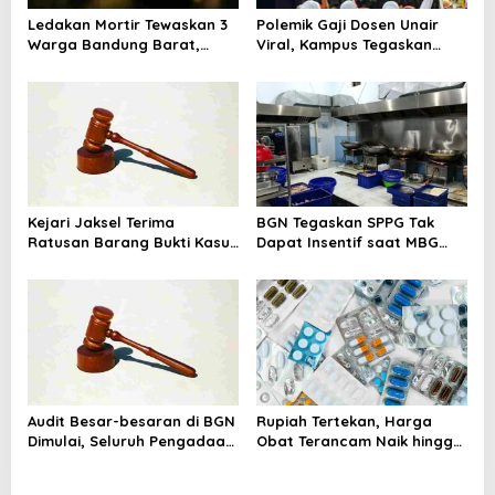
t
Ledakan Mortir Tewaskan 3
Polemik Gaji Dosen Unair
i
Warga Bandung Barat,
Viral, Kampus Tegaskan
Diduga Saat Memulung
Penghasilan Tak Hanya Gaji
o
Amunisi Bekas
Pokok
n
Kejari Jaksel Terima
BGN Tegaskan SPPG Tak
Ratusan Barang Bukti Kasus
Dapat Insentif saat MBG
Dugaan Fitnah Ijazah
Libur: No Service, No Pay
Jokowi
Audit Besar-besaran di BGN
Rupiah Tertekan, Harga
Dimulai, Seluruh Pengadaan
Obat Terancam Naik hingga
Program MBG Diperiksa
20 Persen, Pemerintah
Tetapkan Batas Maksimal