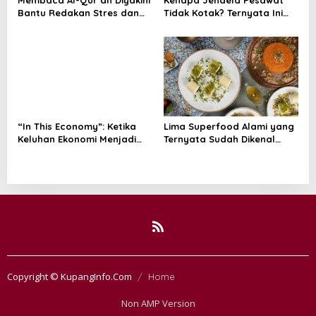
Bantu Redakan Stres dan
Tidak Kotak? Ternyata Ini
Tenangkan Pikiran
Alasan Teknis di Baliknya
“In This Economy”: Ketika
Lima Superfood Alami yang
Keluhan Ekonomi Menjadi
Ternyata Sudah Dikenal
Tren, Bagaimana Islam
Sejak Zaman Nabi, Mudah
Memandangnya?
Ditemukan dan Kaya
Manfaat
Copyright © KupangInfo.Com
Home
Non AMP Version