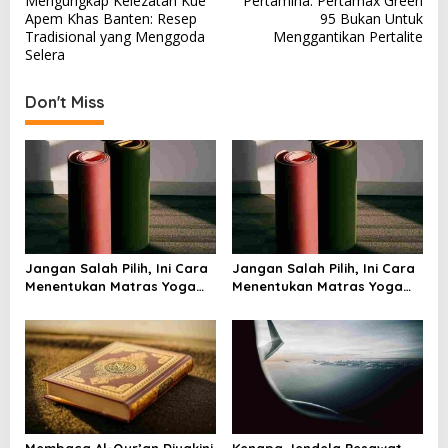
Mengungkap Kelezatan Kue
Pertamina: Pertamax Green
o
Apem Khas Banten: Resep
95 Bukan Untuk
s
Tradisional yang Menggoda
Menggantikan Pertalite
Selera
t
n
Don't Miss
a
v
i
g
a
t
Jangan Salah Pilih, Ini Cara
Jangan Salah Pilih, Ini Cara
i
Menentukan Matras Yoga
Menentukan Matras Yoga
yang Tepat
yang Tepat
o
n
Membaca Al-Qur’an Diyakini
Kenapa Jendela Pesawat