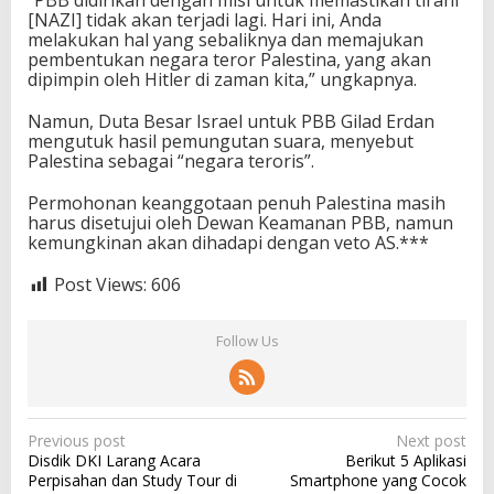
“PBB didirikan dengan misi untuk memastikan tirani
[NAZI] tidak akan terjadi lagi. Hari ini, Anda
melakukan hal yang sebaliknya dan memajukan
pembentukan negara teror Palestina, yang akan
dipimpin oleh Hitler di zaman kita,” ungkapnya.
Namun, Duta Besar Israel untuk PBB Gilad Erdan
mengutuk hasil pemungutan suara, menyebut
Palestina sebagai “negara teroris”.
Permohonan keanggotaan penuh Palestina masih
harus disetujui oleh Dewan Keamanan PBB, namun
kemungkinan akan dihadapi dengan veto AS.***
Post Views:
606
Follow Us
P
Previous post
Next post
Disdik DKI Larang Acara
Berikut 5 Aplikasi
o
Perpisahan dan Study Tour di
Smartphone yang Cocok