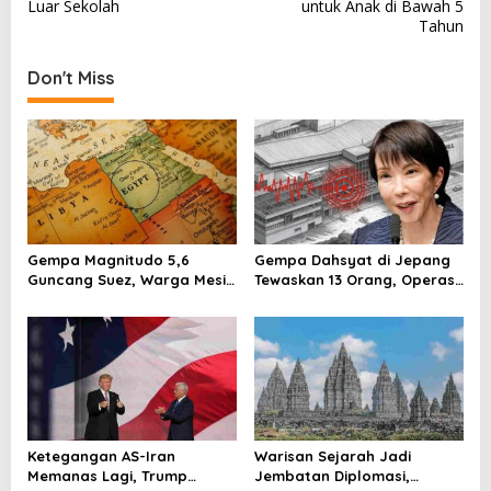
s
Luar Sekolah
untuk Anak di Bawah 5
Tahun
t
n
Don't Miss
a
v
i
g
a
t
Gempa Magnitudo 5,6
Gempa Dahsyat di Jepang
i
Guncang Suez, Warga Mesir
Tewaskan 13 Orang, Operasi
Diminta Tetap Siaga
Darurat Digelar
o
n
Ketegangan AS-Iran
Warisan Sejarah Jadi
Memanas Lagi, Trump
Jembatan Diplomasi,