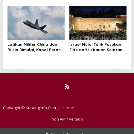
Ancam Gempur Teheran
Prabowo-Modi Mulai Proyek
Konservasi Prambanan
Latihan Militer China dan
Israel Mulai Tarik Pasukan
Rusia Dimulai, Kapal Perang
Elite dari Lebanon Selatan
Hingga Kapal Selam
di Tengah Ketegangan
Dikerahkan
dengan Hizbullah
Copyright © KupangInfo.Com
Home
Non AMP Version