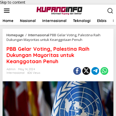
Skip to content
Home
Nasional
Internasional
Teknologi
Ekbis
I
Homepage
/
Internasional
PBB Gelar Voting, Palestina Raih
Dukungan Mayoritas untuk Keanggotaan Penuh
PBB Gelar Voting, Palestina Raih
Dukungan Mayoritas untuk
Keanggotaan Penuh
Admin
May 14, 2024
Internasional
606 Views