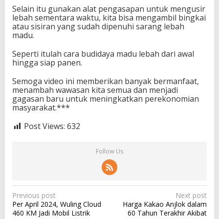
Selain itu gunakan alat pengasapan untuk mengusir
lebah sementara waktu, kita bisa mengambil bingkai
atau sisiran yang sudah dipenuhi sarang lebah
madu.
Seperti itulah cara budidaya madu lebah dari awal
hingga siap panen.
Semoga video ini memberikan banyak bermanfaat,
menambah wawasan kita semua dan menjadi
gagasan baru untuk meningkatkan perekonomian
masyarakat.***
Post Views:
632
Follow Us
P
Previous post
Next post
Per April 2024, Wuling Cloud
Harga Kakao Anjlok dalam
o
460 KM Jadi Mobil Listrik
60 Tahun Terakhir Akibat