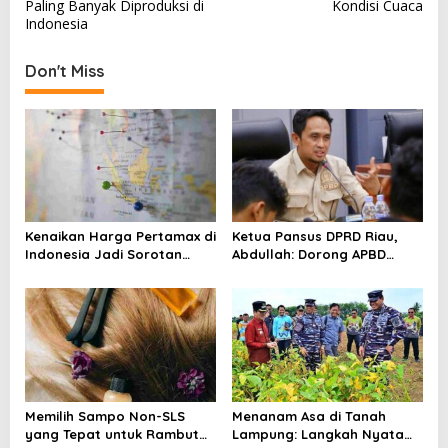
s
Paling Banyak Diproduksi di
Kondisi Cuaca
Indonesia
t
n
Don't Miss
a
v
i
g
a
t
Kenaikan Harga Pertamax di
Ketua Pansus DPRD Riau,
i
Indonesia Jadi Sorotan
Abdullah: Dorong APBD
Media Asing, Perbandingan
“Kembali ke Dua Digit”
o
dengan Negara ASEAN
n
Mencuat
Memilih Sampo Non-SLS
Menanam Asa di Tanah
yang Tepat untuk Rambut
Lampung: Langkah Nyata