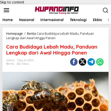
Skip to content
Home
Nasional
Internasional
Teknologi
Ekbis
I
Homepage
/
Berita
Cara Budidaya Lebah Madu, Panduan
Lengkap dari Awal Hingga Panen
Cara Budidaya Lebah Madu, Panduan
Lengkap dari Awal Hingga Panen
Admin
May 16, 2024
Berita
632 Views