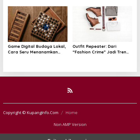
dan Kulit Kepala yang Lebih
Kasal Muhammad Ali untuk
Sehat
Wujudkan Kemandirian
Pangan
Game Digital Budaya Lokal,
Outfit Repeater: Dari
Cara Seru Menanamkan
“Fashion Crime” Jadi Tren
Cinta Tanah Air Sejak Dini
Positif
Copyright © KupangInfo.Com
Home
Non AMP Version