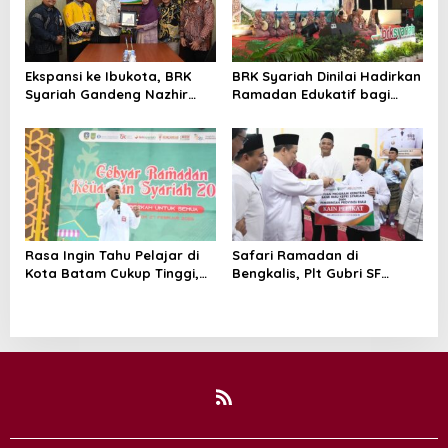
Ekspansi ke Ibukota, BRK
BRK Syariah Dinilai Hadirkan
Syariah Gandeng Nazhir
Ramadan Edukatif bagi
Wakaf Warrior Kembangkan
Masyarakat Karimun
Wakaf Uang
Rasa Ingin Tahu Pelajar di
Safari Ramadan di
Kota Batam Cukup Tinggi,
Bengkalis, Plt Gubri SF
Edukasi BRK Syariah Sangat
Hariyanto Serahkan
Bermanfaat dan Inspiratif
Bantuan Kemitraan BRK
Syariah di Desa Muara
Basung