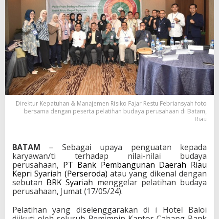
Direktur Kepatuhan & Manajemen Risiko Fajar Restu Febriansyah foto
bersama dengan peserta pelatihan budaya perusahaan di Batam,
Riau
BATAM
– Sebagai upaya penguatan kepada
karyawan/ti terhadap nilai-nilai budaya
perusahaan,
PT Bank Pembangunan Daerah Riau
Kepri Syariah (Perseroda)
atau yang dikenal dengan
sebutan
BRK Syariah
menggelar pelatihan budaya
perusahaan, Jumat (17/05/24).
Pelatihan yang diselenggarakan di i Hotel Baloi
diikuti oleh seluruh Pemimpin Kantor Cabang Bank