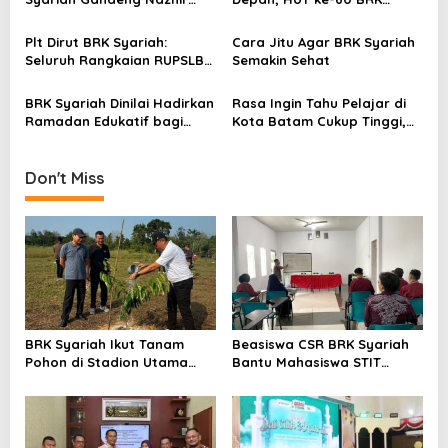
a
Wakaf Warrior Kembangkan
Syariah Berlangsung
Wakaf Uang
Khidmat, Penuh Haru dan
t
Plt Dirut BRK Syariah:
Cara Jitu Agar BRK Syariah
Kebanggaan
Seluruh Rangkaian RUPSLB
Semakin Sehat
i
Berjalan Tertib
o
BRK Syariah Dinilai Hadirkan
Rasa Ingin Tahu Pelajar di
Ramadan Edukatif bagi
Kota Batam Cukup Tinggi,
n
Masyarakat Karimun
Edukasi BRK Syariah Sangat
Bermanfaat dan Inspiratif
Don't Miss
BRK Syariah Ikut Tanam
Beasiswa CSR BRK Syariah
Pohon di Stadion Utama
Bantu Mahasiswa STIT
Riau, Dukung Pelestarian
Mumtaz Karimun Wujudkan
Lingkungan Hidup
Cita-cita Pendidikan