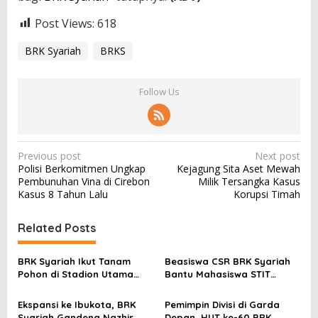
Post Views:
618
BRK Syariah
BRKS
Follow Us
P
Previous post
Next post
Polisi Berkomitmen Ungkap
Kejagung Sita Aset Mewah
o
Pembunuhan Vina di Cirebon
Milik Tersangka Kasus
s
Kasus 8 Tahun Lalu
Korupsi Timah
t
Related Posts
n
a
BRK Syariah Ikut Tanam
Beasiswa CSR BRK Syariah
v
Pohon di Stadion Utama
Bantu Mahasiswa STIT
Riau, Dukung Pelestarian
Mumtaz Karimun Wujudkan
i
Lingkungan Hidup
Cita-cita Pendidikan
Ekspansi ke Ibukota, BRK
Pemimpin Divisi di Garda
g
Syariah Gandeng Nazhir
Depan, HUT ke-60 BRK