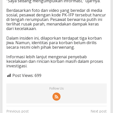
“Saya sedang mengumpulkan informasi,” ujarnya.
Berdasarkan foto dan video yang beredar di media
sosial, pesawat dengan kode PK-IFP tersebut hancur
di tengah rerumputan. Pesawat berwarna putih ini
terlihat rusak parah, menandakan dampak keras
dari kecelakaan.
Dalam insiden ini, dilaporkan terdapat tiga korban
jiwa. Namun, identitas para korban belum dirilis
secara resmi oleh pihak berwenang.
Informasi lebih lanjut mengenai penyebab
kecelakaan dan rincian korban masih dalam proses
investigasi.
Post Views:
699
Follow Us
P
Previous post
Next post