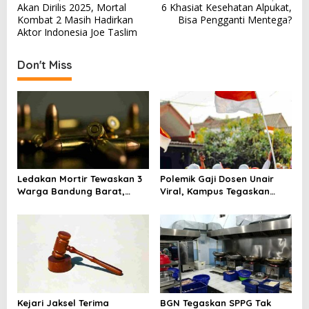
Akan Dirilis 2025, Mortal
6 Khasiat Kesehatan Alpukat,
o
Kombat 2 Masih Hadirkan
Bisa Pengganti Mentega?
s
Aktor Indonesia Joe Taslim
t
Don't Miss
n
a
v
i
g
a
Ledakan Mortir Tewaskan 3
Polemik Gaji Dosen Unair
t
Warga Bandung Barat,
Viral, Kampus Tegaskan
i
Diduga Saat Memulung
Penghasilan Tak Hanya Gaji
Amunisi Bekas
Pokok
o
n
Kejari Jaksel Terima
BGN Tegaskan SPPG Tak