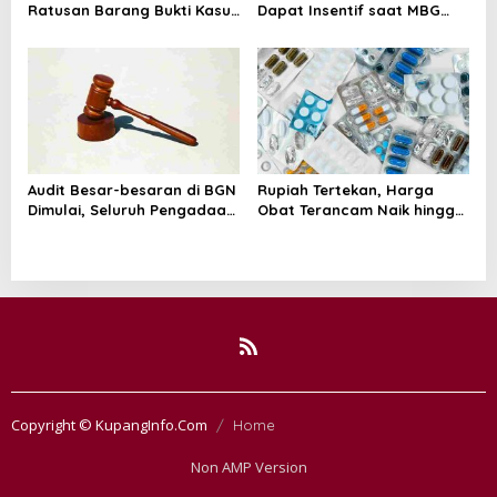
Ratusan Barang Bukti Kasus
Dapat Insentif saat MBG
Dugaan Fitnah Ijazah
Libur: No Service, No Pay
Jokowi
Audit Besar-besaran di BGN
Rupiah Tertekan, Harga
Dimulai, Seluruh Pengadaan
Obat Terancam Naik hingga
Program MBG Diperiksa
20 Persen, Pemerintah
Tetapkan Batas Maksimal
Copyright © KupangInfo.Com
Home
Non AMP Version