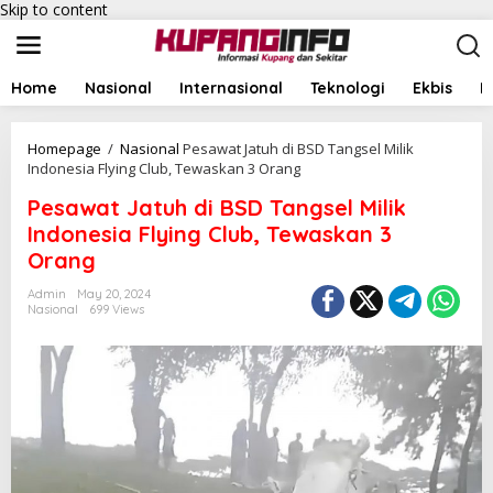
Skip to content
Home
Nasional
Internasional
Teknologi
Ekbis
I
Homepage
/
Nasional
Pesawat Jatuh di BSD Tangsel Milik
Indonesia Flying Club, Tewaskan 3 Orang
Pesawat Jatuh di BSD Tangsel Milik
Indonesia Flying Club, Tewaskan 3
Orang
Admin
May 20, 2024
Nasional
699 Views