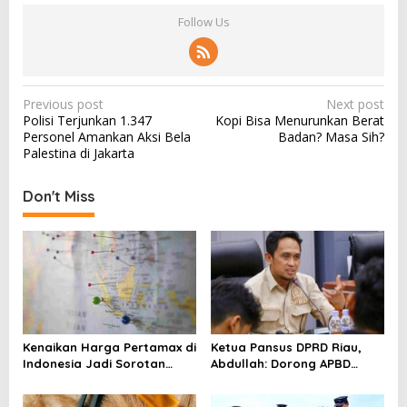
Follow Us
P
Previous post
Next post
Polisi Terjunkan 1.347
Kopi Bisa Menurunkan Berat
o
Personel Amankan Aksi Bela
Badan? Masa Sih?
s
Palestina di Jakarta
t
Don't Miss
n
a
v
i
g
a
Kenaikan Harga Pertamax di
Ketua Pansus DPRD Riau,
t
Indonesia Jadi Sorotan
Abdullah: Dorong APBD
i
Media Asing, Perbandingan
“Kembali ke Dua Digit”
dengan Negara ASEAN