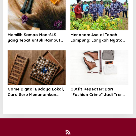
o
Mencuat
n
Memilih Sampo Non-SLS
Menanam Asa di Tanah
yang Tepat untuk Rambut
Lampung: Langkah Nyata
dan Kulit Kepala yang Lebih
Kasal Muhammad Ali untuk
Sehat
Wujudkan Kemandirian
Pangan
Game Digital Budaya Lokal,
Outfit Repeater: Dari
Cara Seru Menanamkan
“Fashion Crime” Jadi Tren
Cinta Tanah Air Sejak Dini
Positif