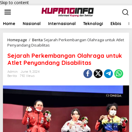
Skip to content
Home
Nasional
Internasional
Teknologi
Ekbis
I
Homepage
/
Berita
Sejarah Perkembangan Olahraga untuk Atlet
Penyandang Disabilitas
Sejarah Perkembangan Olahraga untuk
Atlet Penyandang Disabilitas
Admin
June 9, 2024
Berita
792 Views