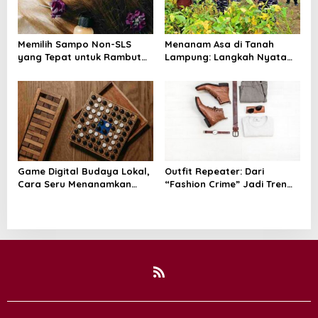
Memilih Sampo Non-SLS
Menanam Asa di Tanah
yang Tepat untuk Rambut
Lampung: Langkah Nyata
dan Kulit Kepala yang Lebih
Kasal Muhammad Ali untuk
Sehat
Wujudkan Kemandirian
Pangan
Game Digital Budaya Lokal,
Outfit Repeater: Dari
Cara Seru Menanamkan
“Fashion Crime” Jadi Tren
Cinta Tanah Air Sejak Dini
Positif