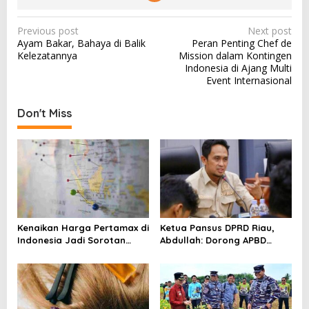
P
Previous post
Next post
Ayam Bakar, Bahaya di Balik
Peran Penting Chef de
o
Kelezatannya
Mission dalam Kontingen
s
Indonesia di Ajang Multi
Event Internasional
t
n
Don't Miss
a
v
i
g
a
t
Kenaikan Harga Pertamax di
Ketua Pansus DPRD Riau,
i
Indonesia Jadi Sorotan
Abdullah: Dorong APBD
Media Asing, Perbandingan
“Kembali ke Dua Digit”
o
dengan Negara ASEAN
n
Mencuat