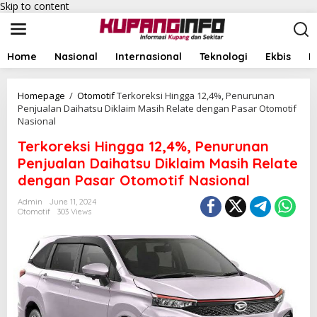
Skip to content
Home
Nasional
Internasional
Teknologi
Ekbis
I
Homepage
/
Otomotif
Terkoreksi Hingga 12,4%, Penurunan
Penjualan Daihatsu Diklaim Masih Relate dengan Pasar Otomotif
Nasional
Terkoreksi Hingga 12,4%, Penurunan
Penjualan Daihatsu Diklaim Masih Relate
dengan Pasar Otomotif Nasional
Admin
June 11, 2024
Otomotif
303 Views