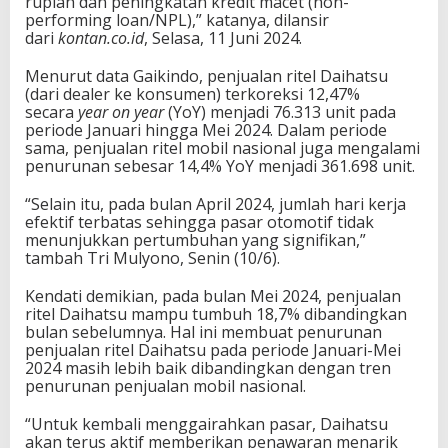
rupiah dan peningkatan kredit macet (non-
performing loan/NPL),” katanya, dilansir
dari
kontan.co.id
, Selasa, 11 Juni 2024.
Menurut data Gaikindo, penjualan ritel Daihatsu
(dari dealer ke konsumen) terkoreksi 12,47%
secara
year on year
(YoY) menjadi 76.313 unit pada
periode Januari hingga Mei 2024. Dalam periode
sama, penjualan ritel mobil nasional juga mengalami
penurunan sebesar 14,4% YoY menjadi 361.698 unit.
“Selain itu, pada bulan April 2024, jumlah hari kerja
efektif terbatas sehingga pasar otomotif tidak
menunjukkan pertumbuhan yang signifikan,”
tambah Tri Mulyono, Senin (10/6).
Kendati demikian, pada bulan Mei 2024, penjualan
ritel Daihatsu mampu tumbuh 18,7% dibandingkan
bulan sebelumnya. Hal ini membuat penurunan
penjualan ritel Daihatsu pada periode Januari-Mei
2024 masih lebih baik dibandingkan dengan tren
penurunan penjualan mobil nasional.
“Untuk kembali menggairahkan pasar, Daihatsu
akan terus aktif memberikan penawaran menarik