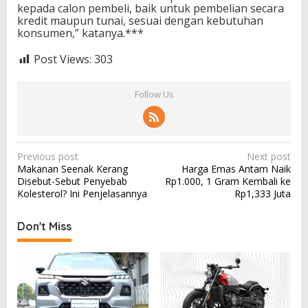
kepada calon pembeli, baik untuk pembelian secara
kredit maupun tunai, sesuai dengan kebutuhan
konsumen,” katanya.***
Post Views:
303
Follow Us
P
Previous post
Next post
Makanan Seenak Kerang
Harga Emas Antam Naik
o
Disebut-Sebut Penyebab
Rp1.000, 1 Gram Kembali ke
s
Kolesterol? Ini Penjelasannya
Rp1,333 Juta
t
Don't Miss
n
a
v
i