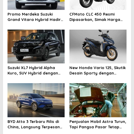
g
a
Promo Merdeka Suzuki
CFMoto CLC 450 Resmi
t
Grand Vitara Hybrid Hadir
Dipasarkan, Simak Harga
i
Sepanjang Agustus 2026
dan Spesifikasinya
o
n
Suzuki XL7 Hybrid Alpha
New Honda Vario 125, Skutik
Kuro, SUV Hybrid dengan
Desain Sporty dengan
Tampilan Lebih Eksklusif
Performa Mesin Irit Tetap
Bertenaga
BYD Atto 3 Terbaru Rilis di
Penjualan Mobil Astra Turun,
China, Langsung Terpesan
Tapi Pangsa Pasar Tetap
30 Ribu Unit
Kuat di Kuartal I 2025