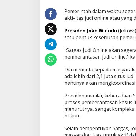
e
,
Pemerintah dalam waktu sege
S
aktivitas judi online atau yang
e
t
Presiden Joko Widodo
(Jokowi
e
satu bentuk keseriusan pemeri
l
a
h
“Satgas Judi Online akan sege
P
pemberantasan judi online,” kat
r
a
Dia meminta kepada masyarakat u
j
u
ada lebih dari 2,1 juta situs ju
r
nantinya akan mengkoordinasik
i
t
Presiden menilai, keberadaan
T
proses pemberantasan kasus in
N
I
menurutnya, sangat kompleks ka
B
hukum.
u
n
Selain pembentukan Satgas, J
u
masyarakat luas untuk aktif 
h