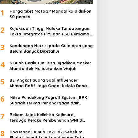
1
Harga tiket MotoGP Mandalika didiskon
50 persen
2
Kejaksaan Tinggi Maluku Tandatangani
Fakta Integritas PPS dan PSD Bersama
Kementerian serta Pemprov
3
Kandungan Nutrisi pada Gula Aren yang
Belum Banyak Diketahui
4
5 Buah Berikut Ini Bisa Dijadikan Masker
Alami untuk Mencerahkan Wajah
5
BEI Angkat Suara Soal Influencer
Ahmad Rafif Jaya Gagal Kelola Dana
Rp71 Miliar
6
Mitra Pendukung Payroll System, BRK
Syariah Terima Penghargaan dair
Baznas Riau
7
Rekam Jejak Keiichiro Kajimura,
Terduga Pelaku Pembunuhan WNI di
Jepang
8
Doa Mandi Junub Laki-laki Sebelum
Sholat Jumat Lengkap dengan Tata