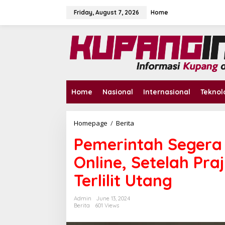
S
k
Friday, August 7, 2026
Home
i
p
t
o
c
o
n
t
Home
Nasional
Internasional
Teknol
e
n
t
Homepage
/
Berita
P
e
Pemerintah Segera 
m
e
Online, Setelah Pra
r
i
Terlilit Utang
n
t
a
Admin
June 13, 2024
h
Berita
601 Views
S
e