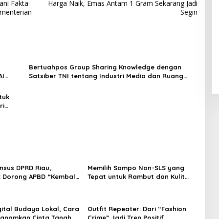
ani Fakta
Harga Naik, Emas Antam 1 Gram Sekarang Jadi
ementerian
Segin
Bertuahpos Group Sharing Knowledge dengan
AI
Satsiber TNI tentang Industri Media dan Ruang
Siber
tuk
ri
nsus DPRD Riau,
Memilih Sampo Non-SLS yang
: Dorong APBD “Kembali
Tepat untuk Rambut dan Kulit
git”
Kepala yang Lebih Sehat
ital Budaya Lokal, Cara
Outfit Repeater: Dari “Fashion
nanamkan Cinta Tanah
Crime” Jadi Tren Positif