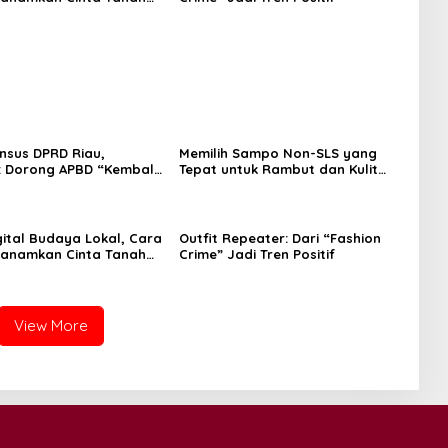
Dini
nsus DPRD Riau,
Memilih Sampo Non-SLS yang
: Dorong APBD “Kembali
Tepat untuk Rambut dan Kulit
git”
Kepala yang Lebih Sehat
ital Budaya Lokal, Cara
Outfit Repeater: Dari “Fashion
nanamkan Cinta Tanah
Crime” Jadi Tren Positif
Dini
View More