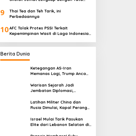
Cara Sesuai Sunnah
9
Thai Tea dan Teh Tarik, ini
Perbedaannya
10
AFC Tolak Protes PSSI Terkait
Kepemimpinan Wasit di Laga Indonesia
vs Bahrain
Berita Dunia
Ketegangan AS-Iran
Memanas Lagi, Trump Ancam
Gempur Teheran
Warisan Sejarah Jadi
Jembatan Diplomasi,
Prabowo-Modi Mulai Proyek
Konservasi Prambanan
Latihan Militer China dan
Rusia Dimulai, Kapal Perang
Hingga Kapal Selam
Dikerahkan
Israel Mulai Tarik Pasukan
Elite dari Lebanon Selatan di
Tengah Ketegangan dengan
Hizbullah