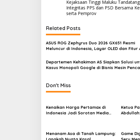
Kejaksaan Tinggi Maluku Tandatang
o
Integritas PPS dan PSD Bersama K
s
serta Pemprov
t
Related Posts
n
a
ASUS ROG Zephyrus Duo 2026 GX651 Resmi
v
Meluncur di Indonesia, Layar OLED dan Fitur 
Terbaik
i
Departemen Kehakiman AS Siapkan Solusi un
g
Kasus Monopoli Google di Bisnis Mesin Penca
Internet
a
t
Don't Miss
i
o
Kenaikan Harga Pertamax di
Ketua Pa
n
Indonesia Jadi Sorotan Media
Abdullah
Asing, Perbandingan dengan
ke Dua Di
Negara ASEAN Mencuat
Menanam Asa di Tanah Lampung:
Game Dig
Langkah Nyata Kasal
Seru Me