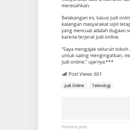
D
meresahkan.
i
r
Belakangan ini, kasus judi onli
i
kalangan masyarakat sipil tetap
K
yang mencuat adalah dugaan s
a
r
karena terjerat judi online.
e
n
“Saya mengajak seluruh tokoh 
a
untuk saling mengingatkan, me
T
judi online,” ujarnya.***
e
r
l
Post Views:
601
i
l
Judi Online
Teknologi
i
t
U
t
a
n
g
P
Previous post