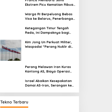
Prancis Membara! Suhu
Ekstrem Picu Kematian Ribuan
Orang dalam Sepekan
Warga RI Berpeluang Bebas
Visa ke Belarus, Penerbangan
Langsung Jadi Target Baru
Ketegangan Timur Tengah
Reda, Ini Dampaknya bagi
Harga BBM Malaysia
Kim Jong Un Perkuat Militer,
Waspadai “Perang Nuklir di
Depan Mata”
Perang Melawan Iran Kuras
Kantong AS, Biaya Operasi
Militer Tembus Rp500 Triliun
Israel Abaikan Kesepakatan
Damai AS-Iran, Serangan ke
Lebanon Tetap Berlanjut
Tekno Terbaru