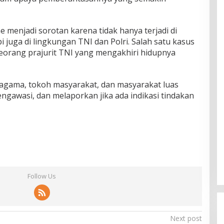
ne menjadi sorotan karena tidak hanya terjadi di
i juga di lingkungan TNI dan Polri. Salah satu kasus
eorang prajurit TNI yang mengakhiri hidupnya
agama, tokoh masyarakat, dan masyarakat luas
ngawasi, dan melaporkan jika ada indikasi tindakan
Follow Us
Honor X8D Dibekali Kamera 108
MP dan Baterai Besar 7.000 mAh
Next post