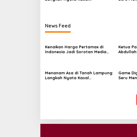
Muhammad Ali untuk Wujudkan
Air Sejak 
Kemandirian Pangan
News Feed
Kenaikan Harga Pertamax di
Ketua Pa
Indonesia Jadi Sorotan Media
Abdullah
Asing, Perbandingan dengan
ke Dua Di
Negara ASEAN Mencuat
Menanam Asa di Tanah Lampung:
Game Dig
Langkah Nyata Kasal
Seru Me
Muhammad Ali untuk Wujudkan
Air Sejak 
Kemandirian Pangan