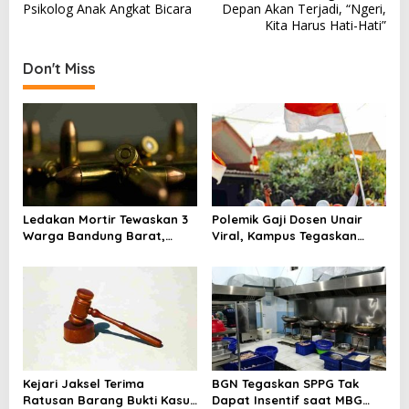
s
Psikolog Anak Angkat Bicara
Depan Akan Terjadi, “Ngeri,
Kita Harus Hati-Hati”
t
n
Don't Miss
a
v
i
g
a
t
Ledakan Mortir Tewaskan 3
Polemik Gaji Dosen Unair
i
Warga Bandung Barat,
Viral, Kampus Tegaskan
Diduga Saat Memulung
Penghasilan Tak Hanya Gaji
o
Amunisi Bekas
Pokok
n
Kejari Jaksel Terima
BGN Tegaskan SPPG Tak
Ratusan Barang Bukti Kasus
Dapat Insentif saat MBG