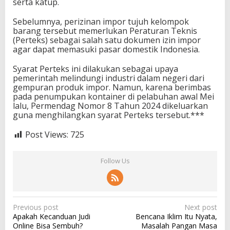
serta katup.
Sebelumnya, perizinan impor tujuh kelompok
barang tersebut memerlukan Peraturan Teknis
(Perteks) sebagai salah satu dokumen izin impor
agar dapat memasuki pasar domestik Indonesia.
Syarat Perteks ini dilakukan sebagai upaya
pemerintah melindungi industri dalam negeri dari
gempuran produk impor. Namun, karena berimbas
pada penumpukan kontainer di pelabuhan awal Mei
lalu, Permendag Nomor 8 Tahun 2024 dikeluarkan
guna menghilangkan syarat Perteks tersebut.***
Post Views:
725
Follow Us
P
Previous post
Next post
Apakah Kecanduan Judi
Bencana Iklim Itu Nyata,
o
Online Bisa Sembuh?
Masalah Pangan Masa