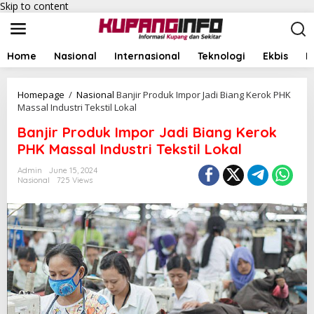
Skip to content
Home
Nasional
Internasional
Teknologi
Ekbis
I
Homepage
/
Nasional
Banjir Produk Impor Jadi Biang Kerok PHK
Massal Industri Tekstil Lokal
Banjir Produk Impor Jadi Biang Kerok
PHK Massal Industri Tekstil Lokal
Admin
June 15, 2024
Nasional
725 Views