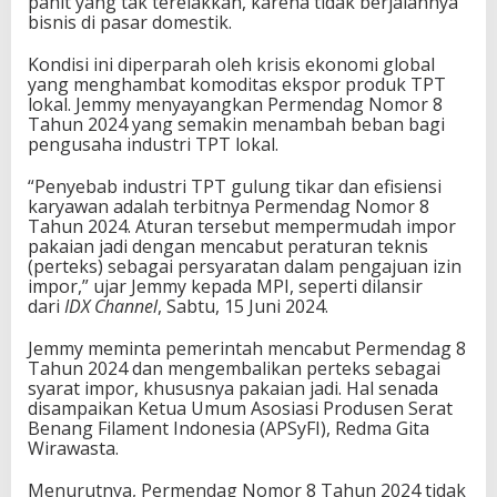
pahit yang tak terelakkan, karena tidak berjalannya
bisnis di pasar domestik.
Kondisi ini diperparah oleh krisis ekonomi global
yang menghambat komoditas ekspor produk TPT
lokal. Jemmy menyayangkan Permendag Nomor 8
Tahun 2024 yang semakin menambah beban bagi
pengusaha industri TPT lokal.
“Penyebab industri TPT gulung tikar dan efisiensi
karyawan adalah terbitnya Permendag Nomor 8
Tahun 2024. Aturan tersebut mempermudah impor
pakaian jadi dengan mencabut peraturan teknis
(perteks) sebagai persyaratan dalam pengajuan izin
impor,” ujar Jemmy kepada MPI, seperti dilansir
dari
IDX Channel
, Sabtu, 15 Juni 2024.
Jemmy meminta pemerintah mencabut Permendag 8
Tahun 2024 dan mengembalikan perteks sebagai
syarat impor, khususnya pakaian jadi. Hal senada
disampaikan Ketua Umum Asosiasi Produsen Serat
Benang Filament Indonesia (APSyFI), Redma Gita
Wirawasta.
Menurutnya, Permendag Nomor 8 Tahun 2024 tidak