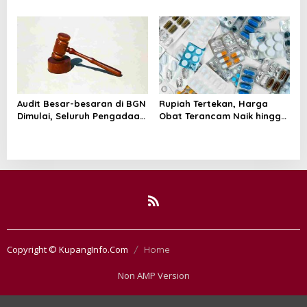
Dugaan Fitnah Ijazah
Libur: No Service, No Pay
Jokowi
Audit Besar-besaran di BGN
Rupiah Tertekan, Harga
Dimulai, Seluruh Pengadaan
Obat Terancam Naik hingga
Program MBG Diperiksa
20 Persen, Pemerintah
Tetapkan Batas Maksimal
Copyright © KupangInfo.Com
Home
Non AMP Version