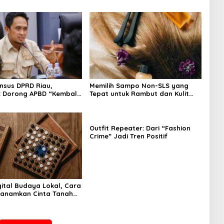
nsus DPRD Riau,
Memilih Sampo Non-SLS yang
: Dorong APBD “Kembali
Tepat untuk Rambut dan Kulit
git”
Kepala yang Lebih Sehat
Outfit Repeater: Dari “Fashion
Crime” Jadi Tren Positif
ital Budaya Lokal, Cara
nanamkan Cinta Tanah
Dini