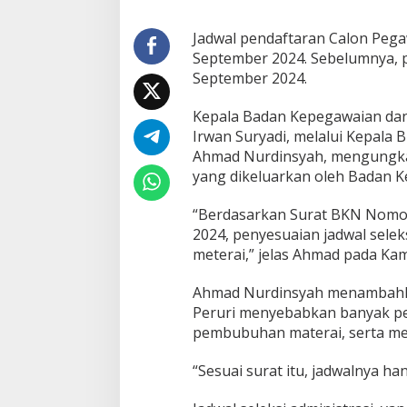
1
0
Jadwal pendaftaran Calon Pega
S
September 2024. Sebelumnya, pe
e
September 2024.
p
t
e
Kepala Badan Kepegawaian da
m
Irwan Suryadi, melalui Kepala
b
Ahmad Nurdinsyah, mengungka
e
yang dikeluarkan oleh Badan 
r
“Berdasarkan Surat BKN Nomor
2024, penyesuaian jadwal selek
meterai,” jelas Ahmad pada Ka
Ahmad Nurdinsyah menambahka
Peruri menyebabkan banyak pe
pembubuhan materai, serta m
“Sesuai surat itu, jadwalnya h