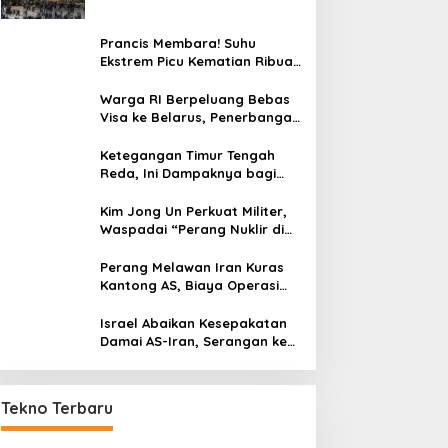
Prancis Membara! Suhu
Ekstrem Picu Kematian Ribuan
Orang dalam Sepekan
Warga RI Berpeluang Bebas
Visa ke Belarus, Penerbangan
Langsung Jadi Target Baru
Ketegangan Timur Tengah
Reda, Ini Dampaknya bagi
Harga BBM Malaysia
Kim Jong Un Perkuat Militer,
Waspadai “Perang Nuklir di
Depan Mata”
Perang Melawan Iran Kuras
Kantong AS, Biaya Operasi
Militer Tembus Rp500 Triliun
Israel Abaikan Kesepakatan
Damai AS-Iran, Serangan ke
Lebanon Tetap Berlanjut
Mitos atau Fakta? Main HP Saat
Dicas Bisa Bikin Ponsel Cepat
Tekno Terbaru
Rusak