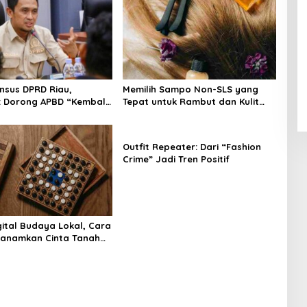
nsus DPRD Riau,
Memilih Sampo Non-SLS yang
: Dorong APBD “Kembali
Tepat untuk Rambut dan Kulit
git”
Kepala yang Lebih Sehat
Outfit Repeater: Dari “Fashion
Crime” Jadi Tren Positif
ital Budaya Lokal, Cara
nanamkan Cinta Tanah
Dini