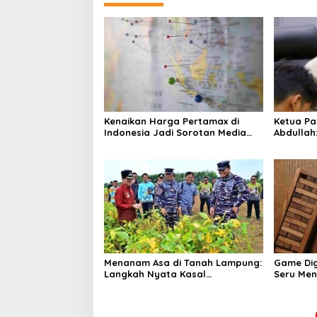
Kenaikan Harga Pertamax di
Ketua Pa
Indonesia Jadi Sorotan Media
Abdullah
Asing, Perbandingan dengan
ke Dua Di
Negara ASEAN Mencuat
Menanam Asa di Tanah Lampung:
Game Dig
Langkah Nyata Kasal
Seru Me
Muhammad Ali untuk Wujudkan
Air Sejak 
Kemandirian Pangan