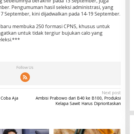
ang sebelumnya berakhir pada 13 September, juga
ber. Pengumuman hasil seleksi administrasi, yang
7 September, kini dijadwalkan pada 14-19 September.
nbaru membuka 250 formasi CPNS, khusus untuk
ngatkan untuk tidak tergiur bujukan calo yang
leksi.***
Follow Us
Next post
 Coba Aja
Ambisi Prabowo dari B40 ke B100, Produksi
Kelapa Sawit Harus Diprioritaskan
Honor X8D Dibekali Kamera 108
MP dan Baterai Besar 7.000 mAh