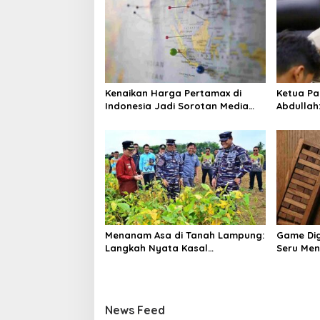
a
v
i
g
a
Kenaikan Harga Pertamax di
Ketua Pa
t
Indonesia Jadi Sorotan Media
Abdullah
i
Asing, Perbandingan dengan
ke Dua Di
Negara ASEAN Mencuat
o
n
Menanam Asa di Tanah Lampung:
Game Dig
Langkah Nyata Kasal
Seru Me
Muhammad Ali untuk Wujudkan
Air Sejak 
Kemandirian Pangan
News Feed