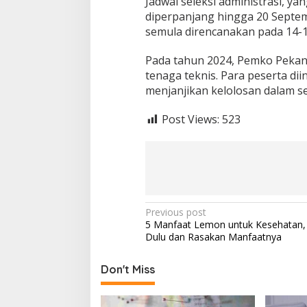
Jadwal seleksi administrasi, y
diperpanjang hingga 20 Septem
semula direncanakan pada 14-1
Pada tahun 2024, Pemko Peka
tenaga teknis. Para peserta dii
menjanjikan kelolosan dalam se
Post Views:
523
P
Previous post
5 Manfaat Lemon untuk Kesehatan,
o
Dulu dan Rasakan Manfaatnya
s
t
Don't Miss
n