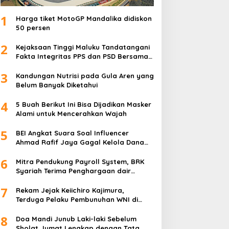
1
Harga tiket MotoGP Mandalika didiskon
50 persen
2
Kejaksaan Tinggi Maluku Tandatangani
Fakta Integritas PPS dan PSD Bersama
Kementerian serta Pemprov
3
Kandungan Nutrisi pada Gula Aren yang
Belum Banyak Diketahui
4
5 Buah Berikut Ini Bisa Dijadikan Masker
Alami untuk Mencerahkan Wajah
5
BEI Angkat Suara Soal Influencer
Ahmad Rafif Jaya Gagal Kelola Dana
Rp71 Miliar
6
Mitra Pendukung Payroll System, BRK
Syariah Terima Penghargaan dair
Baznas Riau
7
Rekam Jejak Keiichiro Kajimura,
Terduga Pelaku Pembunuhan WNI di
Jepang
8
Doa Mandi Junub Laki-laki Sebelum
Sholat Jumat Lengkap dengan Tata