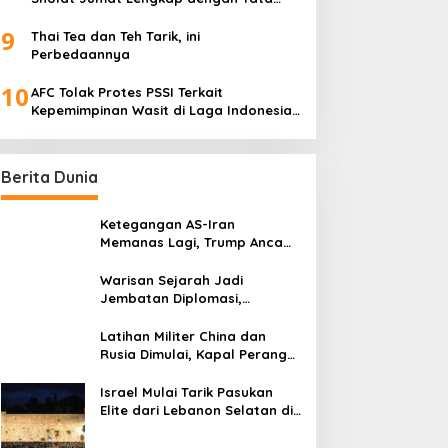
Cara Sesuai Sunnah
9
Thai Tea dan Teh Tarik, ini
Perbedaannya
10
AFC Tolak Protes PSSI Terkait
Kepemimpinan Wasit di Laga Indonesia
vs Bahrain
Berita Dunia
Ketegangan AS-Iran
Memanas Lagi, Trump Ancam
Gempur Teheran
Warisan Sejarah Jadi
Jembatan Diplomasi,
Prabowo-Modi Mulai Proyek
Konservasi Prambanan
Latihan Militer China dan
Rusia Dimulai, Kapal Perang
Hingga Kapal Selam
Dikerahkan
Israel Mulai Tarik Pasukan
Elite dari Lebanon Selatan di
Tengah Ketegangan dengan
Hizbullah