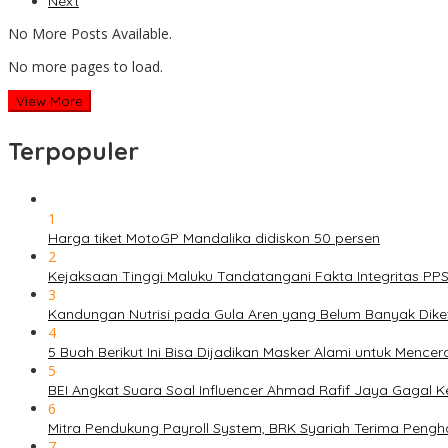
Next
No More Posts Available.
No more pages to load.
View More
Terpopuler
1
Harga tiket MotoGP Mandalika didiskon 50 persen
2
Kejaksaan Tinggi Maluku Tandatangani Fakta Integritas P
3
Kandungan Nutrisi pada Gula Aren yang Belum Banyak Dike
4
5 Buah Berikut Ini Bisa Dijadikan Masker Alami untuk Menc
5
BEI Angkat Suara Soal Influencer Ahmad Rafif Jaya Gagal Ke
6
Mitra Pendukung Payroll System, BRK Syariah Terima Pengh
7