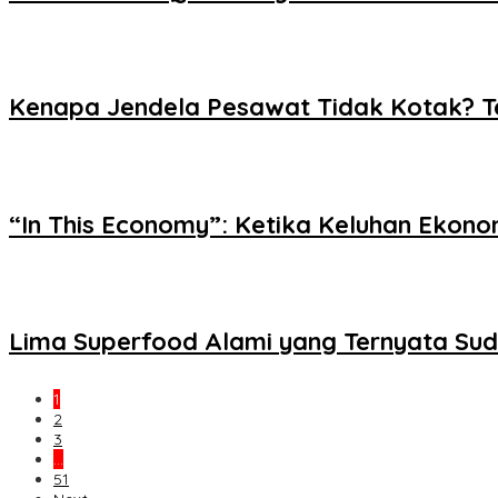
Kenapa Jendela Pesawat Tidak Kotak? Ter
“In This Economy”: Ketika Keluhan Ekon
Lima Superfood Alami yang Ternyata Su
1
2
3
…
51