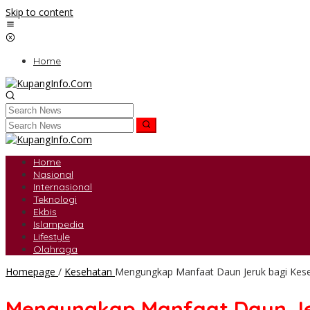
Skip to content
Home
Home
Nasional
Internasional
Teknologi
Ekbis
Islampedia
Lifestyle
Olahraga
Homepage
/
Kesehatan
Mengungkap Manfaat Daun Jeruk bagi Kes
Mengungkap Manfaat Daun Je