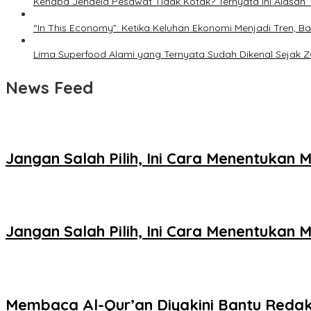
Kenapa Jendela Pesawat Tidak Kotak? Ternyata Ini Alasan T
“In This Economy”: Ketika Keluhan Ekonomi Menjadi Tren
Lima Superfood Alami yang Ternyata Sudah Dikenal Sejak
News Feed
Jangan Salah Pilih, Ini Cara Menentukan
Jangan Salah Pilih, Ini Cara Menentukan
Membaca Al-Qur’an Diyakini Bantu Redak