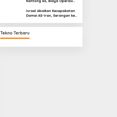
Kantong AS, Biaya Operasi
Militer Tembus Rp500 Triliun
Israel Abaikan Kesepakatan
Damai AS-Iran, Serangan ke
Lebanon Tetap Berlanjut
Tekno Terbaru