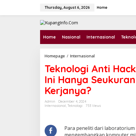
S
k
Thursday, August 6, 2026
Home
i
p
t
o
c
Home
Nasional
Internasional
Teknol
o
n
t
Homepage
/
Internasional
T
e
e
n
Teknologi Anti Hac
k
t
n
Ini Hanya Seukuran
o
l
Kerjanya?
o
g
i
Admin
December 4, 2024
A
Internasional
,
Teknologi
753 Views
n
t
i
H
Para peneliti dari laboratoriu
a
mengembangkan komputer mikr