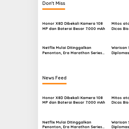
t
Don't Miss
a
C
n
a
r
a
Honor X8D Dibekali Kamera 108
Mitos at
a
v
MP dan Baterai Besar 7.000 mAh
Dicas Bis
K
Rusak
e
i
r
g
j
Netflix Mulai Ditinggalkan
Warisan 
a
a
Penonton, Era Marathon Series
Diplomas
n
Disebut Mulai Berakhir
Proyek K
t
y
a
i
?
o
News Feed
n
Honor X8D Dibekali Kamera 108
Mitos at
MP dan Baterai Besar 7.000 mAh
Dicas Bis
Rusak
Netflix Mulai Ditinggalkan
Warisan 
Penonton, Era Marathon Series
Diplomas