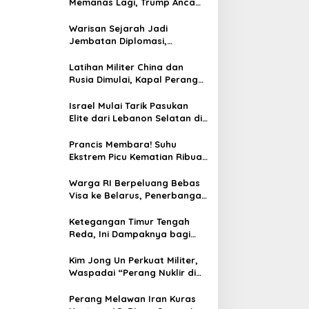
Memanas Lagi, Trump Ancam
Gempur Teheran
Warisan Sejarah Jadi
Jembatan Diplomasi,
Prabowo-Modi Mulai Proyek
Konservasi Prambanan
Latihan Militer China dan
Rusia Dimulai, Kapal Perang
Hingga Kapal Selam
Dikerahkan
Israel Mulai Tarik Pasukan
Elite dari Lebanon Selatan di
Tengah Ketegangan dengan
Hizbullah
Prancis Membara! Suhu
Ekstrem Picu Kematian Ribuan
Orang dalam Sepekan
Warga RI Berpeluang Bebas
Visa ke Belarus, Penerbangan
Langsung Jadi Target Baru
Ketegangan Timur Tengah
Reda, Ini Dampaknya bagi
Harga BBM Malaysia
Kim Jong Un Perkuat Militer,
Waspadai “Perang Nuklir di
Depan Mata”
Perang Melawan Iran Kuras