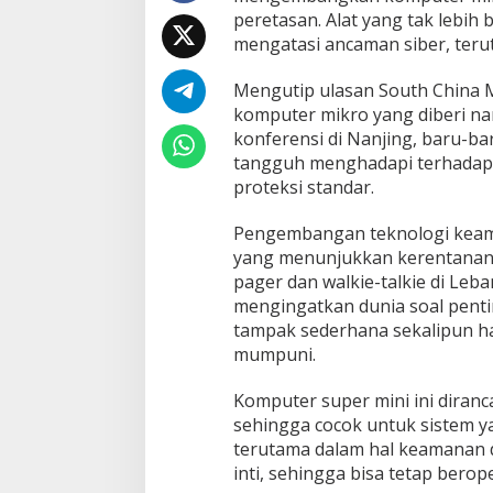
c
peretasan. Alat yang tak lebih 
k
mengatasi ancaman siber, teru
e
r
B
Mengutip ulasan South China 
u
komputer mikro yang diberi na
a
konferensi di Nanjing, baru-baru
t
tangguh menghadapi terhadap 
a
proteksi standar.
n
I
l
Pengembangan teknologi keam
m
yang menunjukkan kerentanan p
u
pager dan walkie-talkie di Leb
w
mengingatkan dunia soal penti
a
n
tampak sederhana sekalipun h
C
mumpuni.
i
n
Komputer super mini ini diran
a
sehingga cocok untuk sistem y
I
n
terutama dalam hal keamanan da
i
inti, sehingga bisa tetap berope
H