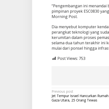
a
“Pengembangan ini menandai be
n
pimpinan proyek ESC0830 yang 
y
a
Morning Post.
S
e
Dia menyebut komputer kendali
u
perangkat teknologi yang sud
k
kerumitan dalam proses pemas
u
r
selama dua tahun terakhir ini
a
mulai dari ponsel hingga infra
n
K
Post Views:
753
o
i
n
,
B
a
g
a
P
Previous post
i
Jet Tempur Israel Hancurkan Rumah
o
m
Gaza Utara, 25 Orang Tewas
a
s
n