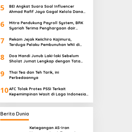
5
BEI Angkat Suara Soal Influencer
Ahmad Rafif Jaya Gagal Kelola Dana
Rp71 Miliar
6
Mitra Pendukung Payroll System, BRK
Syariah Terima Penghargaan dair
Baznas Riau
7
Rekam Jejak Keiichiro Kajimura,
Terduga Pelaku Pembunuhan WNI di
Jepang
8
Doa Mandi Junub Laki-laki Sebelum
Sholat Jumat Lengkap dengan Tata
Cara Sesuai Sunnah
9
Thai Tea dan Teh Tarik, ini
Perbedaannya
10
AFC Tolak Protes PSSI Terkait
Kepemimpinan Wasit di Laga Indonesia
vs Bahrain
Berita Dunia
Ketegangan AS-Iran