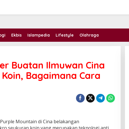
ogi
Ekbis
Islampedia
Lifestyle
Olahraga
ker Buatan Ilmuwan Cina
 Koin, Bagaimana Cara
m Purple Mountain di Cina belakangan
o seukuran koin yang merupakan teknologi anti