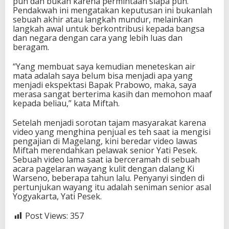
pun dan bukan karena permintaan siapa pun.
Pendakwah ini mengatakan keputusan ini bukanlah
sebuah akhir atau langkah mundur, melainkan
langkah awal untuk berkontribusi kepada bangsa
dan negara dengan cara yang lebih luas dan
beragam.
“Yang membuat saya kemudian meneteskan air
mata adalah saya belum bisa menjadi apa yang
menjadi ekspektasi Bapak Prabowo, maka, saya
merasa sangat berterima kasih dan memohon maaf
kepada beliau,” kata Miftah.
Setelah menjadi sorotan tajam masyarakat karena
video yang menghina penjual es teh saat ia mengisi
pengajian di Magelang, kini beredar video lawas
Miftah merendahkan pelawak senior Yati Pesek.
Sebuah video lama saat ia berceramah di sebuah
acara pagelaran wayang kulit dengan dalang Ki
Warseno, beberapa tahun lalu. Penyanyi sinden di
pertunjukan wayang itu adalah seniman senior asal
Yogyakarta, Yati Pesek.
Post Views:
357