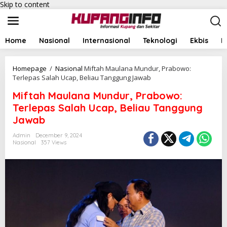
Skip to content
Home
Nasional
Internasional
Teknologi
Ekbis
I
Homepage
/
Nasional
Miftah Maulana Mundur, Prabowo:
Terlepas Salah Ucap, Beliau Tanggung Jawab
Miftah Maulana Mundur, Prabowo:
Terlepas Salah Ucap, Beliau Tanggung
Jawab
Admin
December 9, 2024
Nasional
357 Views