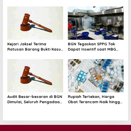
o
Diduga Saat Memulung
Penghasilan Tak Hanya Gaji
n
Amunisi Bekas
Pokok
Kejari Jaksel Terima
BGN Tegaskan SPPG Tak
Ratusan Barang Bukti Kasus
Dapat Insentif saat MBG
Dugaan Fitnah Ijazah
Libur: No Service, No Pay
Jokowi
Audit Besar-besaran di BGN
Rupiah Tertekan, Harga
Dimulai, Seluruh Pengadaan
Obat Terancam Naik hingga
Program MBG Diperiksa
20 Persen, Pemerintah
Tetapkan Batas Maksimal