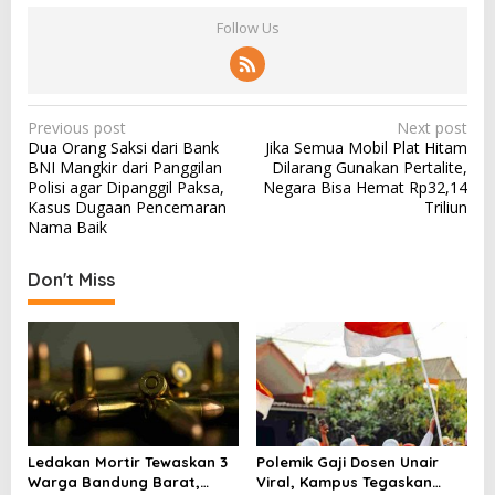
Follow Us
P
Previous post
Next post
Dua Orang Saksi dari Bank
Jika Semua Mobil Plat Hitam
o
BNI Mangkir dari Panggilan
Dilarang Gunakan Pertalite,
s
Polisi agar Dipanggil Paksa,
Negara Bisa Hemat Rp32,14
Kasus Dugaan Pencemaran
Triliun
t
Nama Baik
n
a
Don't Miss
v
i
g
a
t
i
Ledakan Mortir Tewaskan 3
Polemik Gaji Dosen Unair
Warga Bandung Barat,
Viral, Kampus Tegaskan