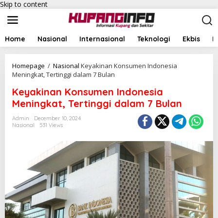
Skip to content
Home
Nasional
Internasional
Teknologi
Ekbis
I
Homepage
/
Nasional
Keyakinan Konsumen Indonesia
Meningkat, Tertinggi dalam 7 Bulan
Keyakinan Konsumen Indonesia
Meningkat, Tertinggi dalam 7 Bulan
Admin
December 10, 2024
Nasional
531 Views