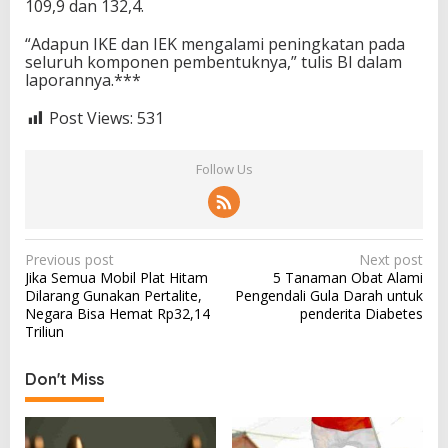
109,9 dan 132,4.
“Adapun IKE dan IEK mengalami peningkatan pada
seluruh komponen pembentuknya,” tulis BI dalam
laporannya.***
Post Views:
531
Follow Us
P
Previous post
Next post
Jika Semua Mobil Plat Hitam
5 Tanaman Obat Alami
o
Dilarang Gunakan Pertalite,
Pengendali Gula Darah untuk
s
Negara Bisa Hemat Rp32,14
penderita Diabetes
Triliun
t
n
Don't Miss
a
v