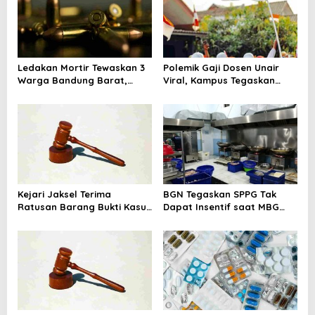
i
g
a
t
Ledakan Mortir Tewaskan 3
Polemik Gaji Dosen Unair
i
Warga Bandung Barat,
Viral, Kampus Tegaskan
Diduga Saat Memulung
Penghasilan Tak Hanya Gaji
o
Amunisi Bekas
Pokok
n
Kejari Jaksel Terima
BGN Tegaskan SPPG Tak
Ratusan Barang Bukti Kasus
Dapat Insentif saat MBG
Dugaan Fitnah Ijazah
Libur: No Service, No Pay
Jokowi