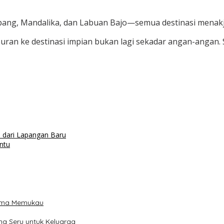
kupang, Mandalika, dan Labuan Bajo—semua destinasi men
buran ke destinasi impian bukan lagi sekadar angan-angan
 dari Lapangan Baru
ntu
rama Memukau
a Seru untuk Keluarga