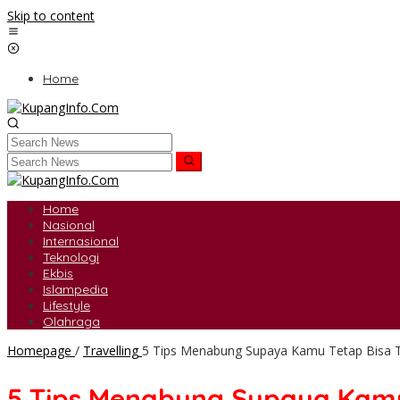
Skip to content
Home
Home
Nasional
Internasional
Teknologi
Ekbis
Islampedia
Lifestyle
Olahraga
Homepage
/
Travelling
5 Tips Menabung Supaya Kamu Tetap Bisa Tr
5 Tips Menabung Supaya Kamu 