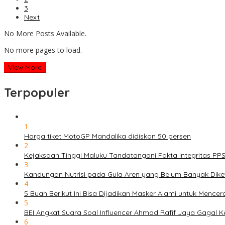
3
Next
No More Posts Available.
No more pages to load.
View More
Terpopuler
1
Harga tiket MotoGP Mandalika didiskon 50 persen
2
Kejaksaan Tinggi Maluku Tandatangani Fakta Integritas P
3
Kandungan Nutrisi pada Gula Aren yang Belum Banyak Dike
4
5 Buah Berikut Ini Bisa Dijadikan Masker Alami untuk Menc
5
BEI Angkat Suara Soal Influencer Ahmad Rafif Jaya Gagal Ke
6