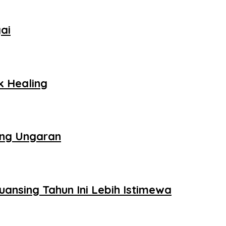
ai
k Healing
ung Ungaran
uansing Tahun Ini Lebih Istimewa