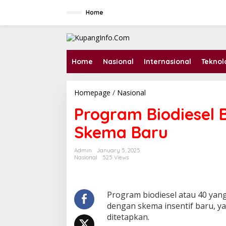
S
k
Home
i
p
t
o
c
Home
Nasional
Internasional
Teknol
o
n
t
Homepage
/
Nasional
P
e
r
n
Program Biodiesel 
o
t
g
Skema Baru
r
a
m
Admin
January 5, 2025
B
Nasional
525 Views
i
o
d
i
Program biodiesel atau 40 yan
e
dengan skema insentif baru, ya
s
ditetapkan.
e