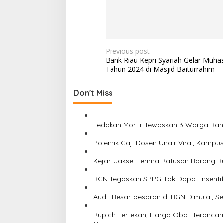
P
Previous post
Bank Riau Kepri Syariah Gelar Muha
o
Tahun 2024 di Masjid Baiturrahim
s
t
Don't Miss
n
a
Ledakan Mortir Tewaskan 3 Warga Ban
v
Polemik Gaji Dosen Unair Viral, Kamp
i
Kejari Jaksel Terima Ratusan Barang B
g
a
BGN Tegaskan SPPG Tak Dapat Insentif 
t
Audit Besar-besaran di BGN Dimulai, 
i
Rupiah Tertekan, Harga Obat Terancam
o