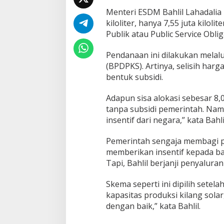
l
Menteri ESDM Bahlil Lahadalia 
B
4
kiloliter, hanya 7,55 juta kilo
0
Publik atau Public Service Oblig
D
i
Pendanaan ini dilakukan melal
l
(BPDPKS). Artinya, selisih har
u
n
bentuk subsidi.
c
u
Adapun sisa alokasi sebesar 8,0
r
tanpa subsidi pemerintah. Namu
k
insentif dari negara,” kata Bahl
a
n
d
Pemerintah sengaja membagi po
e
memberikan insentif kepada bad
n
Tapi, Bahlil berjanji penyalura
g
a
n
Skema seperti ini dipilih sete
S
kapasitas produksi kilang solar
k
dengan baik,” kata Bahlil.
e
m