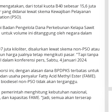
mengatakan, dari total kuota B40 sebesar 15,6 juta
liter yang didanai lewat skema Kewajiban Pelayanan
ation (PSO).
ui Badan Pengelola Dana Perkebunan Kelapa Sawit
ga untuk volume ini ditanggung oleh negara dalam
7 juta kiloliter, disalurkan lewat skema non-PSO atau
n harga jualnya tetap mengikuti pasar. “Tapi tanpa
il dalam konferensi pers, Sabtu, 4 Januari 2024.
rsi ini, dengan alasan dana BPDPKS terbatas untuk
an usaha penyalur Fatty Acid Methyl Ester (FAME).
n biodiesel non-PSO tidak akan terganggu.
lah pemerintah menghitung kebutuhan nasional,
, dan kapasitas FAME. “Jadi, semua akan terserap