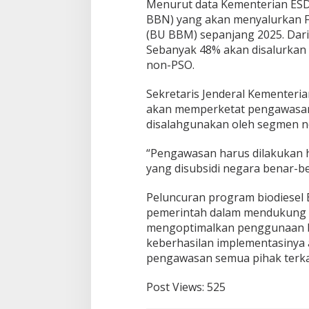
Menurut data Kementerian ESD
a
B
BBN) yang akan menyalurkan 
a
(BU BBM) sepanjang 2025. Dari t
r
Sebanyak 48% akan disalurkan 
u
non-PSO.
Sekretaris Jenderal Kementer
akan memperketat pengawasan 
disalahgunakan oleh segmen n
“Pengawasan harus dilakukan hin
yang disubsidi negara benar-b
Peluncuran program biodiesel B
pemerintah dalam mendukung tr
mengoptimalkan penggunaan ba
keberhasilan implementasinya
pengawasan semua pihak terka
Post Views:
525