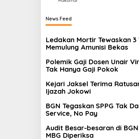
Maksimal
n
News Feed
Ledakan Mortir Tewaskan 3
Memulung Amunisi Bekas
Polemik Gaji Dosen Unair V
Tak Hanya Gaji Pokok
Kejari Jaksel Terima Ratusa
Ijazah Jokowi
BGN Tegaskan SPPG Tak Dapa
Service, No Pay
Audit Besar-besaran di BGN
MBG Diperiksa