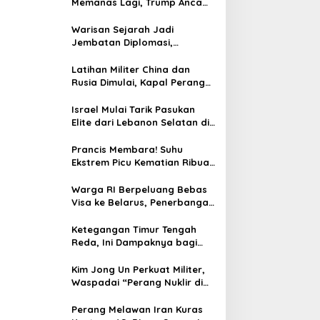
Memanas Lagi, Trump Ancam
Gempur Teheran
Warisan Sejarah Jadi
Jembatan Diplomasi,
Prabowo-Modi Mulai Proyek
Konservasi Prambanan
Latihan Militer China dan
Rusia Dimulai, Kapal Perang
Hingga Kapal Selam
Dikerahkan
Israel Mulai Tarik Pasukan
Elite dari Lebanon Selatan di
Tengah Ketegangan dengan
Hizbullah
Prancis Membara! Suhu
Ekstrem Picu Kematian Ribuan
Orang dalam Sepekan
Warga RI Berpeluang Bebas
Visa ke Belarus, Penerbangan
Langsung Jadi Target Baru
Ketegangan Timur Tengah
Reda, Ini Dampaknya bagi
Harga BBM Malaysia
Kim Jong Un Perkuat Militer,
Waspadai “Perang Nuklir di
Depan Mata”
Perang Melawan Iran Kuras