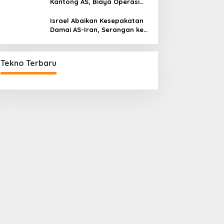
Kantong AS, Biaya Operasi
Militer Tembus Rp500 Triliun
Israel Abaikan Kesepakatan
Damai AS-Iran, Serangan ke
Lebanon Tetap Berlanjut
Tekno Terbaru