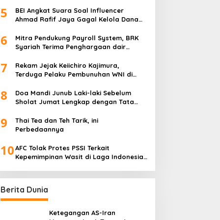
5
BEI Angkat Suara Soal Influencer
Ahmad Rafif Jaya Gagal Kelola Dana
Rp71 Miliar
6
Mitra Pendukung Payroll System, BRK
Syariah Terima Penghargaan dair
Baznas Riau
7
Rekam Jejak Keiichiro Kajimura,
Terduga Pelaku Pembunuhan WNI di
Jepang
8
Doa Mandi Junub Laki-laki Sebelum
Sholat Jumat Lengkap dengan Tata
Cara Sesuai Sunnah
9
Thai Tea dan Teh Tarik, ini
Perbedaannya
10
AFC Tolak Protes PSSI Terkait
Kepemimpinan Wasit di Laga Indonesia
vs Bahrain
Berita Dunia
Ketegangan AS-Iran