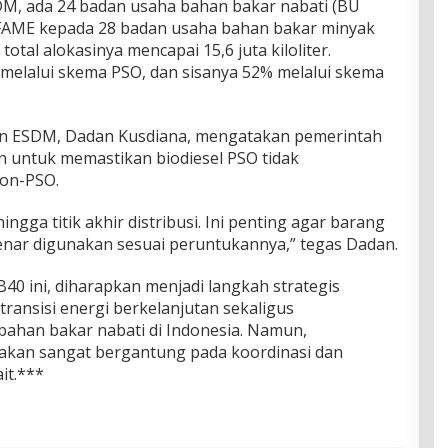
M, ada 24 badan usaha bahan bakar nabati (BU
FAME kepada 28 badan usaha bahan bakar minyak
otal alokasinya mencapai 15,6 juta kiloliter.
melalui skema PSO, dan sisanya 52% melalui skema
ian ESDM, Dadan Kusdiana, mengatakan pemerintah
untuk memastikan biodiesel PSO tidak
on-PSO.
gga titik akhir distribusi. Ini penting agar barang
enar digunakan sesuai peruntukannya,” tegas Dadan.
40 ini, diharapkan menjadi langkah strategis
ansisi energi berkelanjutan sekaligus
han bakar nabati di Indonesia. Namun,
 akan sangat bergantung pada koordinasi dan
it.***