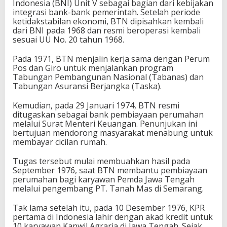
Indonesia (BNI) Unit V sebagai bagian dari kebijakan
integrasi bank-bank pemerintah. Setelah periode
ketidakstabilan ekonomi, BTN dipisahkan kembali
dari BNI pada 1968 dan resmi beroperasi kembali
sesuai UU No. 20 tahun 1968.
Pada 1971, BTN menjalin kerja sama dengan Perum
Pos dan Giro untuk menjalankan program
Tabungan Pembangunan Nasional (Tabanas) dan
Tabungan Asuransi Berjangka (Taska).
Kemudian, pada 29 Januari 1974, BTN resmi
ditugaskan sebagai bank pembiayaan perumahan
melalui Surat Menteri Keuangan. Penunjukan ini
bertujuan mendorong masyarakat menabung untuk
membayar cicilan rumah.
Tugas tersebut mulai membuahkan hasil pada
September 1976, saat BTN membantu pembiayaan
perumahan bagi karyawan Pemda Jawa Tengah
melalui pengembang PT. Tanah Mas di Semarang.
Tak lama setelah itu, pada 10 Desember 1976, KPR
pertama di Indonesia lahir dengan akad kredit untuk
10 karyawan Kanwil Agraria di Jawa Tengah. Sejak