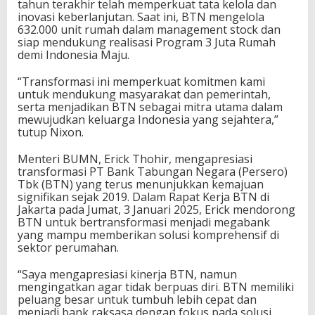
tahun terakhir telah memperkuat tata kelola dan
inovasi keberlanjutan. Saat ini, BTN mengelola
632.000 unit rumah dalam management stock dan
siap mendukung realisasi Program 3 Juta Rumah
demi Indonesia Maju.
“Transformasi ini memperkuat komitmen kami
untuk mendukung masyarakat dan pemerintah,
serta menjadikan BTN sebagai mitra utama dalam
mewujudkan keluarga Indonesia yang sejahtera,”
tutup Nixon.
Menteri BUMN, Erick Thohir, mengapresiasi
transformasi PT Bank Tabungan Negara (Persero)
Tbk (BTN) yang terus menunjukkan kemajuan
signifikan sejak 2019. Dalam Rapat Kerja BTN di
Jakarta pada Jumat, 3 Januari 2025, Erick mendorong
BTN untuk bertransformasi menjadi megabank
yang mampu memberikan solusi komprehensif di
sektor perumahan.
“Saya mengapresiasi kinerja BTN, namun
mengingatkan agar tidak berpuas diri. BTN memiliki
peluang besar untuk tumbuh lebih cepat dan
menjadi bank raksasa dengan fokus pada solusi