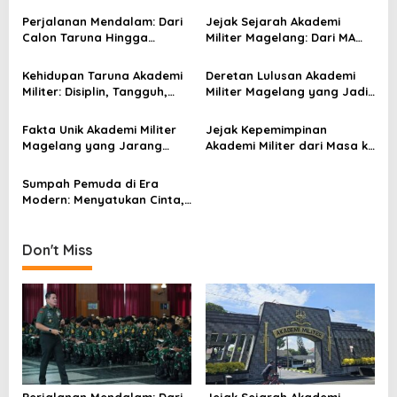
v
Perjalanan Mendalam: Dari
Jejak Sejarah Akademi
Calon Taruna Hingga
Militer Magelang: Dari MA
i
Perwira di Akmil Magelang
Yogyakarta hingga Akmil
g
TNI AD
Kehidupan Taruna Akademi
Deretan Lulusan Akademi
a
Militer: Disiplin, Tangguh,
Militer Magelang yang Jadi
dan Penuh Makna
Tokoh Nasional
t
Fakta Unik Akademi Militer
Jejak Kepemimpinan
i
Magelang yang Jarang
Akademi Militer dari Masa ke
Diketahui Publik
Masa
o
Sumpah Pemuda di Era
n
Modern: Menyatukan Cinta,
Pikiran, dan Arah Bangsa
Don't Miss
Perjalanan Mendalam: Dari
Jejak Sejarah Akademi