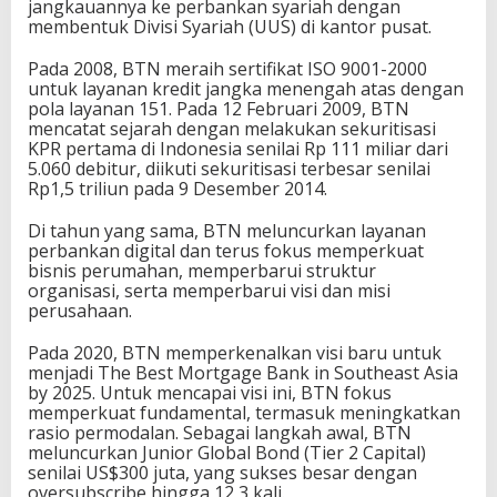
jangkauannya ke perbankan syariah dengan
membentuk Divisi Syariah (UUS) di kantor pusat.
Pada 2008, BTN meraih sertifikat ISO 9001-2000
untuk layanan kredit jangka menengah atas dengan
pola layanan 151. Pada 12 Februari 2009, BTN
mencatat sejarah dengan melakukan sekuritisasi
KPR pertama di Indonesia senilai Rp 111 miliar dari
5.060 debitur, diikuti sekuritisasi terbesar senilai
Rp1,5 triliun pada 9 Desember 2014.
Di tahun yang sama, BTN meluncurkan layanan
perbankan digital dan terus fokus memperkuat
bisnis perumahan, memperbarui struktur
organisasi, serta memperbarui visi dan misi
perusahaan.
Pada 2020, BTN memperkenalkan visi baru untuk
menjadi The Best Mortgage Bank in Southeast Asia
by 2025. Untuk mencapai visi ini, BTN fokus
memperkuat fundamental, termasuk meningkatkan
rasio permodalan. Sebagai langkah awal, BTN
meluncurkan Junior Global Bond (Tier 2 Capital)
senilai US$300 juta, yang sukses besar dengan
oversubscribe hingga 12,3 kali.