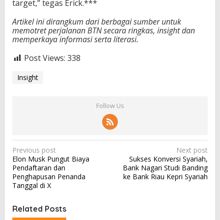
target,” tegas Erick.***
Artikel ini dirangkum dari berbagai sumber untuk
memotret perjalanan BTN secara ringkas, insight dan
memperkaya informasi serta literasi.
Post Views:
338
Insight
Follow Us
P
Previous post
Next post
Elon Musk Pungut Biaya
Sukses Konversi Syariah,
o
Pendaftaran dan
Bank Nagari Studi Banding
s
Penghapusan Penanda
ke Bank Riau Kepri Syariah
Tanggal di X
t
n
Related Posts
a