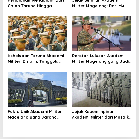
Calon Taruna Hingga
Militer Magelang: Dari MA
Perwira di Akmil Magelang
Yogyakarta hingga Akmil
TNI AD
Kehidupan Taruna Akademi
Deretan Lulusan Akademi
Militer: Disiplin, Tangguh,
Militer Magelang yang Jadi
dan Penuh Makna
Tokoh Nasional
Fakta Unik Akademi Militer
Jejak Kepemimpinan
Magelang yang Jarang
Akademi Militer dari Masa ke
Diketahui Publik
Masa