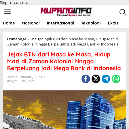
Skip to content
Home
Nasional
Internasional
Teknologi
Ekbis
I
Homepage
/
Insight
Jejak BTN dari Masa ke Masa, Hidup Mati di
Zaman Kolonial hingga Berpeluang jadi Mega Bank di Indonesia
Jejak BTN dari Masa ke Masa, Hidup
Mati di Zaman Kolonial hingga
Berpeluang jadi Mega Bank di Indonesia
Admin
January 13, 2025
Insight
338 Views