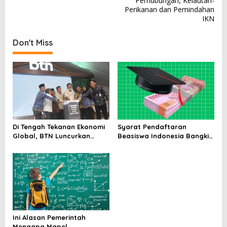
Perhubungan, Kelautan-
t
Perikanan dan Pemindahan
n
IKN
a
Don't Miss
v
i
g
a
t
i
Di Tengah Tekanan Ekonomi
Syarat Pendaftaran
o
Global, BTN Luncurkan
Beasiswa Indonesia Bangkit
n
Program Rumah untuk Guru
2025 yang Mulai Dibuka per
1 April Ini
Ini Alasan Pemerintah
Mengapa Mapel