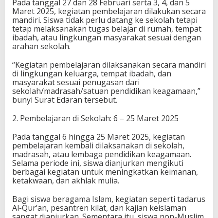
Pada tanggal 27 dan 28 Februari serta 3, 4, dan 5
Maret 2025, kegiatan pembelajaran dilakukan secara
mandiri. Siswa tidak perlu datang ke sekolah tetapi
tetap melaksanakan tugas belajar di rumah, tempat
ibadah, atau lingkungan masyarakat sesuai dengan
arahan sekolah.
“Kegiatan pembelajaran dilaksanakan secara mandiri
di lingkungan keluarga, tempat ibadah, dan
masyarakat sesuai penugasan dari
sekolah/madrasah/satuan pendidikan keagamaan,”
bunyi Surat Edaran tersebut.
2. Pembelajaran di Sekolah: 6 – 25 Maret 2025
Pada tanggal 6 hingga 25 Maret 2025, kegiatan
pembelajaran kembali dilaksanakan di sekolah,
madrasah, atau lembaga pendidikan keagamaan.
Selama periode ini, siswa dianjurkan mengikuti
berbagai kegiatan untuk meningkatkan keimanan,
ketakwaan, dan akhlak mulia.
Bagi siswa beragama Islam, kegiatan seperti tadarus
Al-Qur’an, pesantren kilat, dan kajian keislaman
sangat dianjurkan. Sementara itu, siswa non-Muslim