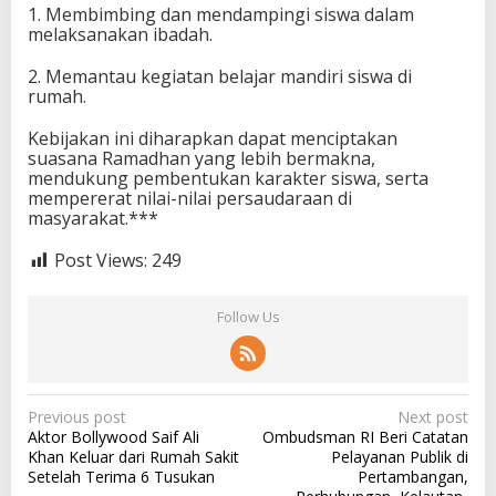
1. Membimbing dan mendampingi siswa dalam
melaksanakan ibadah.
2. Memantau kegiatan belajar mandiri siswa di
rumah.
Kebijakan ini diharapkan dapat menciptakan
suasana Ramadhan yang lebih bermakna,
mendukung pembentukan karakter siswa, serta
mempererat nilai-nilai persaudaraan di
masyarakat.***
Post Views:
249
Follow Us
P
Previous post
Next post
Aktor Bollywood Saif Ali
Ombudsman RI Beri Catatan
o
Khan Keluar dari Rumah Sakit
Pelayanan Publik di
s
Setelah Terima 6 Tusukan
Pertambangan,