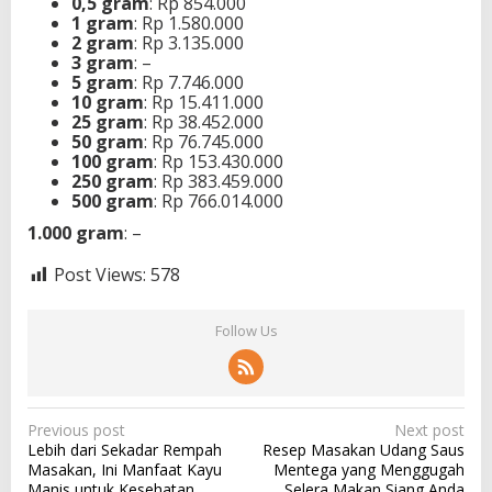
0,5 gram
: Rp 854.000
1 gram
: Rp 1.580.000
2 gram
: Rp 3.135.000
3 gram
: –
5 gram
: Rp 7.746.000
10 gram
: Rp 15.411.000
25 gram
: Rp 38.452.000
50 gram
: Rp 76.745.000
100 gram
: Rp 153.430.000
250 gram
: Rp 383.459.000
500 gram
: Rp 766.014.000
1.000 gram
: –
Post Views:
578
Follow Us
P
Previous post
Next post
Lebih dari Sekadar Rempah
Resep Masakan Udang Saus
o
Masakan, Ini Manfaat Kayu
Mentega yang Menggugah
s
Manis untuk Kesehatan
Selera Makan Siang Anda