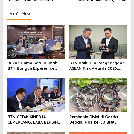
t
Don't Miss
n
a
v
i
g
a
Bukan Cuma Soal Rumah,
BTN Raih Dua Penghargaan
t
BTN Bangun Experience
ASEAN Risk Awards 2026,
i
Lewat Fashion & Lifestyle
Bukti Transformasi
Manajemen Risiko
o
Berstandar Internasional
n
Perkuat Pertumbuhan
Berkelanjutan
BTN CETAK KINERJA
Pemimpin Divisi di Garda
CEMERLANG, LABA BERSIH
Depan, HUT ke-60 BRK
SEMESTER I/2026 MELESAT
Syariah Berlangsung
40,8% DAN NPL TURUN JADI
Khidmat, Penuh Haru dan