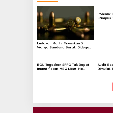
Polemik G
Kampus T
Tak Hany
Ledakan Mortir Tewaskan 3
Warga Bandung Barat, Diduga
Saat Memulung Amunisi Bekas
BGN Tegaskan SPPG Tak Dapat
Audit Be
Insentif saat MBG Libur: No
Dimulai,
Service, No Pay
Program 