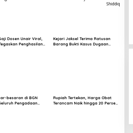
Shiddiq
aji Dosen Unair Viral,
Kejari Jaksel Terima Ratusan
egaskan Penghasilan
Barang Bukti Kasus Dugaan
Honor X8D Dibekali Kamera 108
a Gaji Pokok
Fitnah Ijazah Jokowi
MP dan Baterai Besar 7.000 mAh
sar-besaran di BGN
Rupiah Tertekan, Harga Obat
 Seluruh Pengadaan
Terancam Naik hingga 20 Persen,
MBG Diperiksa
Pemerintah Tetapkan Batas
Maksimal