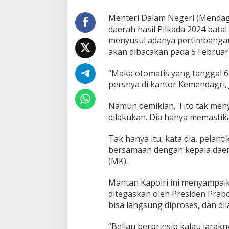
B
a
Menteri Dalam Negeri (Mendagr
t
daerah hasil Pilkada 2024 bata
a
menyusul adanya pertimbangan
l
akan dibacakan pada 5 Februar
k
a
n
“Maka otomatis yang tanggal 6 
P
persnya di kantor Kemendagri, 
e
l
Namun demikian, Tito tak meny
a
dilakukan. Dia hanya memastik
n
t
i
Tak hanya itu, kata dia, pelan
k
bersamaan dengan kepala daer
a
(MK).
n
K
Mantan Kapolri ini menyampaik
e
p
ditegaskan oleh Presiden Prab
a
bisa langsung diproses, dan di
l
a
“Beliau berprinsip kalau jarakn
D