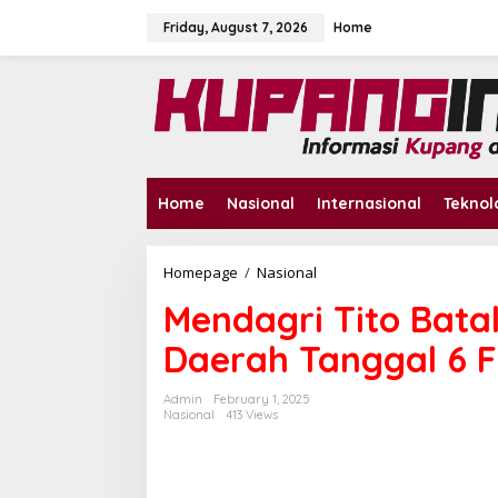
S
k
Friday, August 7, 2026
Home
i
p
t
o
c
o
n
t
Home
Nasional
Internasional
Teknol
e
n
t
Homepage
/
Nasional
M
e
Mendagri Tito Bata
n
d
Daerah Tanggal 6 F
a
g
r
Admin
February 1, 2025
i
Nasional
413 Views
T
i
t
o