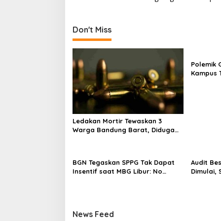
s
t
n
Don't Miss
a
v
Polemik G
i
Kampus T
g
Tak Hany
a
t
i
Ledakan Mortir Tewaskan 3
Warga Bandung Barat, Diduga
o
Saat Memulung Amunisi Bekas
n
BGN Tegaskan SPPG Tak Dapat
Audit Be
Insentif saat MBG Libur: No
Dimulai,
Service, No Pay
Program 
News Feed