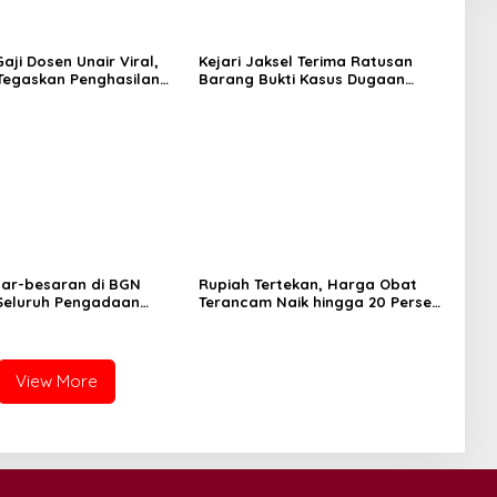
aji Dosen Unair Viral,
Kejari Jaksel Terima Ratusan
egaskan Penghasilan
Barang Bukti Kasus Dugaan
a Gaji Pokok
Fitnah Ijazah Jokowi
sar-besaran di BGN
Rupiah Tertekan, Harga Obat
 Seluruh Pengadaan
Terancam Naik hingga 20 Persen,
MBG Diperiksa
Pemerintah Tetapkan Batas
Maksimal
View More