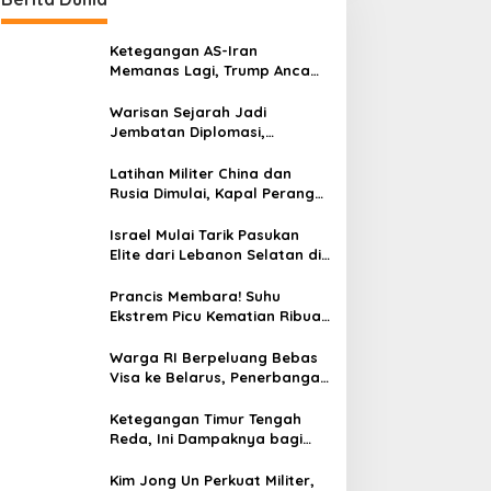
Ketegangan AS-Iran
Memanas Lagi, Trump Ancam
Gempur Teheran
Warisan Sejarah Jadi
Jembatan Diplomasi,
Prabowo-Modi Mulai Proyek
Konservasi Prambanan
Latihan Militer China dan
Rusia Dimulai, Kapal Perang
Hingga Kapal Selam
Dikerahkan
Israel Mulai Tarik Pasukan
Elite dari Lebanon Selatan di
Tengah Ketegangan dengan
Hizbullah
Prancis Membara! Suhu
Ekstrem Picu Kematian Ribuan
Orang dalam Sepekan
Warga RI Berpeluang Bebas
Visa ke Belarus, Penerbangan
Langsung Jadi Target Baru
Ketegangan Timur Tengah
Reda, Ini Dampaknya bagi
Harga BBM Malaysia
Kim Jong Un Perkuat Militer,