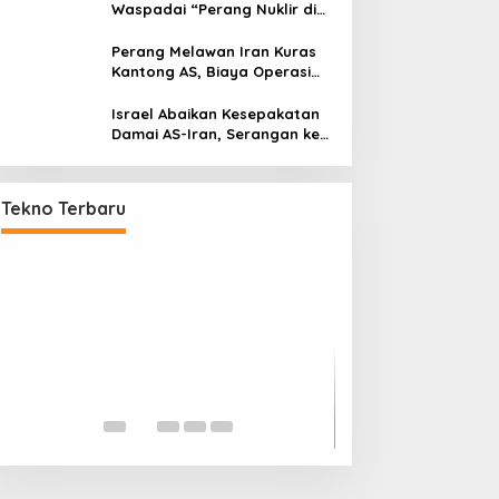
Waspadai “Perang Nuklir di
Depan Mata”
Perang Melawan Iran Kuras
Kantong AS, Biaya Operasi
Militer Tembus Rp500 Triliun
Israel Abaikan Kesepakatan
Damai AS-Iran, Serangan ke
Lebanon Tetap Berlanjut
Mitos atau Fakta? Main HP Saat
Dicas Bisa Bikin Ponsel Cepat
Tekno Terbaru
Rusak
Netflix Mulai Dit
Penonton, Era M
Disebut Mulai Be