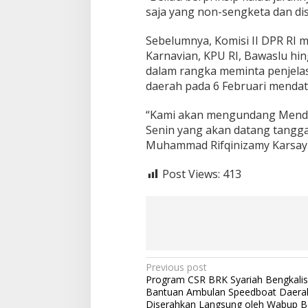
saja yang non-sengketa dan dis
a
e
r
Sebelumnya, Komisi II DPR RI 
a
Karnavian, KPU RI, Bawaslu hin
h
dalam rangka meminta penjelas
T
daerah pada 6 Februari mendat
a
n
g
“Kami akan mengundang Mendagr
g
Senin yang akan datang tanggal 
a
Muhammad Rifqinizamy Karsayu
l
6
F
Post Views:
413
e
b
r
u
a
r
i
P
Previous post
Program CSR BRK Syariah Bengkalis
o
Bantuan Ambulan Speedboat Daerah 
Diserahkan Langsung oleh Wabup B