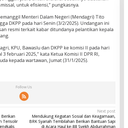
missal, untuk efisiensi,” pungkasnya.
memanggil Menteri Dalam Negeri (Mendagri) Tito
gga DKPP pada hari Senin (3/2/2025). Undangan ini
an resmi terkait kabar ditundanya pelantikan kepala
ang.
i, KPU, Bawaslu dan DKPP ke komisi II pada hari
3 februari 2025,” kata Ketua Komisi II DPR RI,
da kepada wartawan, Jumat (31/1/2025).
Follow Us
Next post
 Berikan
Mendukung Kegiatan Sosial dan Keagamaan,
Terisolir
BRK Syariah Tembilahan Berikan Bantuan Sapi
engkalis
di Acara Haul ke-88 Syekh Abdurrahman