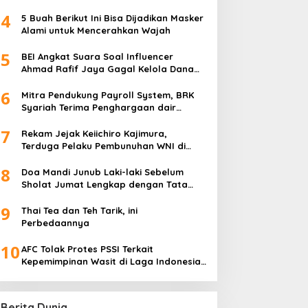
4
5 Buah Berikut Ini Bisa Dijadikan Masker
Alami untuk Mencerahkan Wajah
5
BEI Angkat Suara Soal Influencer
Ahmad Rafif Jaya Gagal Kelola Dana
Rp71 Miliar
6
Mitra Pendukung Payroll System, BRK
Syariah Terima Penghargaan dair
Baznas Riau
7
Rekam Jejak Keiichiro Kajimura,
Terduga Pelaku Pembunuhan WNI di
Jepang
8
Doa Mandi Junub Laki-laki Sebelum
Sholat Jumat Lengkap dengan Tata
Cara Sesuai Sunnah
9
Thai Tea dan Teh Tarik, ini
Perbedaannya
10
AFC Tolak Protes PSSI Terkait
Kepemimpinan Wasit di Laga Indonesia
vs Bahrain
Berita Dunia