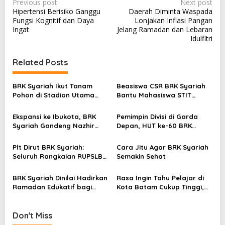
P
Previous post
Next post
Hipertensi Berisiko Ganggu
Daerah Diminta Waspada
o
Fungsi Kognitif dan Daya
Lonjakan Inflasi Pangan
s
Ingat
Jelang Ramadan dan Lebaran
Idulfitri
t
n
Related Posts
a
v
BRK Syariah Ikut Tanam
Beasiswa CSR BRK Syariah
Pohon di Stadion Utama
Bantu Mahasiswa STIT
i
Riau, Dukung Pelestarian
Mumtaz Karimun Wujudkan
g
Lingkungan Hidup
Cita-cita Pendidikan
Ekspansi ke Ibukota, BRK
Pemimpin Divisi di Garda
a
Syariah Gandeng Nazhir
Depan, HUT ke-60 BRK
Wakaf Warrior Kembangkan
Syariah Berlangsung
t
Wakaf Uang
Khidmat, Penuh Haru dan
Plt Dirut BRK Syariah:
Cara Jitu Agar BRK Syariah
i
Kebanggaan
Seluruh Rangkaian RUPSLB
Semakin Sehat
Berjalan Tertib
o
BRK Syariah Dinilai Hadirkan
Rasa Ingin Tahu Pelajar di
n
Ramadan Edukatif bagi
Kota Batam Cukup Tinggi,
Masyarakat Karimun
Edukasi BRK Syariah Sangat
Bermanfaat dan Inspiratif
Don't Miss