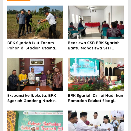
BRK Syariah Ikut Tanam
Beasiswa CSR BRK Syariah
Pohon di Stadion Utama
Bantu Mahasiswa STIT
Riau, Dukung Pelestarian
Mumtaz Karimun Wujudkan
Lingkungan Hidup
Cita-cita Pendidikan
Ekspansi ke Ibukota, BRK
BRK Syariah Dinilai Hadirkan
Syariah Gandeng Nazhir
Ramadan Edukatif bagi
Wakaf Warrior Kembangkan
Masyarakat Karimun
Wakaf Uang