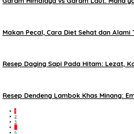
Garam Himalaya vs Garam Laut: Mana ya
Makan Pecal, Cara Diet Sehat dan Alami
Resep Daging Sapi Pada Hitam: Lezat, K
Resep Dendeng Lambok Khas Minang: Emp
1
2
3
…
5