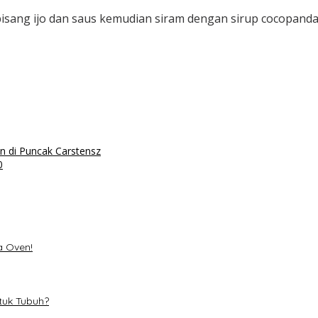
 pisang ijo dan saus kemudian siram dengan sirup cocopand
an di Puncak Carstensz
0
a Oven!
tuk Tubuh?