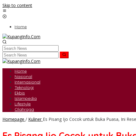
Skip to content
Home
Home
Nasional
Internasional
Teknologi
Ekbis
Islampedia
Lifestyle
Olahraga
Homepage
/
Kuliner
Es Pisang Ijo Cocok untuk Buka Puasa, Ini R
Es Pisang Ijo Cocok untuk Bu