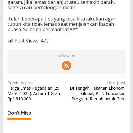
garam. Jika lemas berlanjut atau semakin parah,
segera cari pertolongan medis.
Itulah beberapa tips yang bisa kita lakukan agar
tubuh kita tidak lemas saat menjalankan ibadah
puasa. Semoga bermanfaat.***
Post Views:
472
Follow Us
P
Previous post
Next post
Harga Emas Pegadaian (25
Di Tengah Tekanan Ekonomi
o
Maret 2025): Antam 1 Gram
Global, BTN Luncurkan
s
Rp1.810.000
Program Rumah untuk Guru
t
Don't Miss
n
a
v