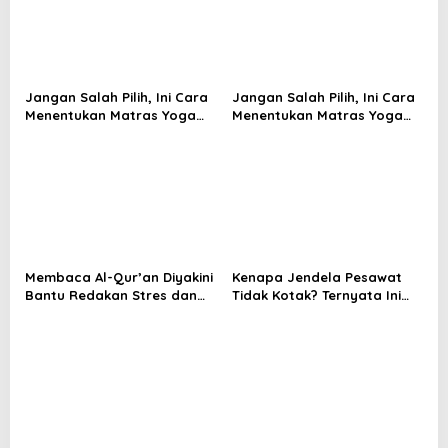
i
g
a
Jangan Salah Pilih, Ini Cara
Jangan Salah Pilih, Ini Cara
t
Menentukan Matras Yoga
Menentukan Matras Yoga
i
yang Tepat
yang Tepat
o
n
Membaca Al-Qur’an Diyakini
Kenapa Jendela Pesawat
Bantu Redakan Stres dan
Tidak Kotak? Ternyata Ini
Tenangkan Pikiran
Alasan Teknis di Baliknya