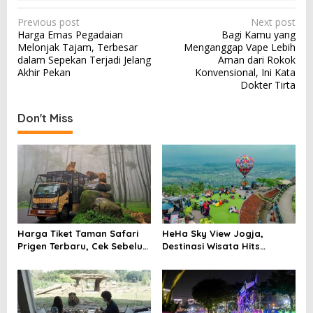
P
Previous post
Next post
Harga Emas Pegadaian
Bagi Kamu yang
o
Melonjak Tajam, Terbesar
Menganggap Vape Lebih
s
dalam Sepekan Terjadi Jelang
Aman dari Rokok
Akhir Pekan
Konvensional, Ini Kata
t
Dokter Tirta
n
a
Don't Miss
v
i
g
a
t
i
Harga Tiket Taman Safari
HeHa Sky View Jogja,
Prigen Terbaru, Cek Sebelum
Destinasi Wisata Hits
o
Berkunjung
dengan Panorama
n
Memukau