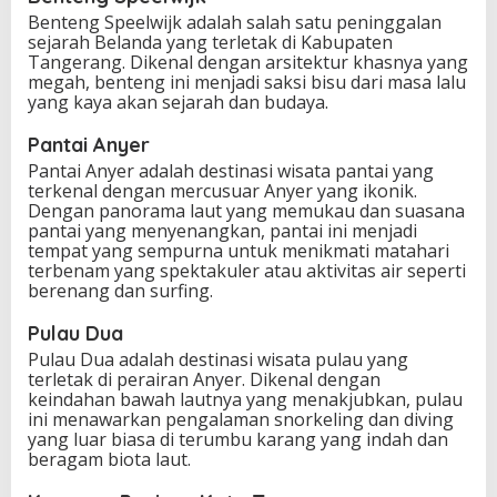
Benteng Speelwijk adalah salah satu peninggalan
sejarah Belanda yang terletak di Kabupaten
Tangerang. Dikenal dengan arsitektur khasnya yang
megah, benteng ini menjadi saksi bisu dari masa lalu
yang kaya akan sejarah dan budaya.
Pantai Anyer
Pantai Anyer adalah destinasi wisata pantai yang
terkenal dengan mercusuar Anyer yang ikonik.
Dengan panorama laut yang memukau dan suasana
pantai yang menyenangkan, pantai ini menjadi
tempat yang sempurna untuk menikmati matahari
terbenam yang spektakuler atau aktivitas air seperti
berenang dan surfing.
Pulau Dua
Pulau Dua adalah destinasi wisata pulau yang
terletak di perairan Anyer. Dikenal dengan
keindahan bawah lautnya yang menakjubkan, pulau
ini menawarkan pengalaman snorkeling dan diving
yang luar biasa di terumbu karang yang indah dan
beragam biota laut.