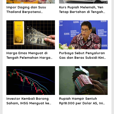
t
i
Impor Daging dan Susu
Kurs Rupiah Melemah, Yen
Thailand Berpotensi
Tetap Bertahan di Tengah
o
Ganggu Neraca
Gejolak Pasar
n
Perdagangan RI
Harga Emas Menguat di
Purbaya Sebut Penyaluran
Tengah Pelemahan Harga
Gas dan Beras Subsidi Kini
Minyak Dunia
Lewat Kopdes Merah Putih
Investor Kembali Borong
Rupiah Hampir Sentuh
Saham, IHSG Menguat ke
Rp18.000 per Dolar AS, Ini
Level 5.912 Sore Ini
Respons Resmi Bank
Indonesia