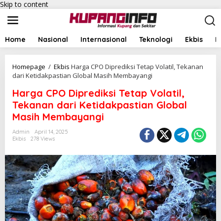
Skip to content
Home
Nasional
Internasional
Teknologi
Ekbis
I
Homepage
/
Ekbis
Harga CPO Diprediksi Tetap Volatil, Tekanan
dari Ketidakpastian Global Masih Membayangi
Harga CPO Diprediksi Tetap Volatil,
Tekanan dari Ketidakpastian Global
Masih Membayangi
Admin
April 14, 2025
Ekbis
278 Views