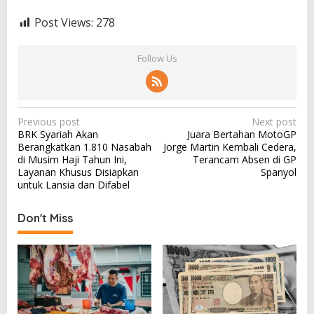
Post Views:
278
Follow Us
P
Previous post
Next post
BRK Syariah Akan
Juara Bertahan MotoGP
o
Berangkatkan 1.810 Nasabah
Jorge Martin Kembali Cedera,
s
di Musim Haji Tahun Ini,
Terancam Absen di GP
Layanan Khusus Disiapkan
Spanyol
t
untuk Lansia dan Difabel
n
a
Don't Miss
v
i
g
a