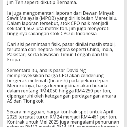
Jim Teh seperti dikutip Bernama.
Ia juga mengomentari laporan dari Dewan Minyak
Sawit Malaysia (MPOB) yang dirilis bulan Maret lalu.
Dalam laporan tersebut, stok CPO naik menjadi
sekitar 1,562 juta metrik ton. Jim juga menyoroti
tingginya cadangan stok CPO di Indonesia.
Dari sisi permintaan fisik, pasar dinilai masih stabil,
terutama dari negara-negara seperti China, India,
Pakistan, serta kawasan Timur Tengah dan Uni
Eropa.
Sementara itu, analis pasar David Ng
memproyeksikan harga CPO akan cenderung
bergerak melemah (bearish) pada pekan depan.
Menurutnya, harga kemungkinan akan berada
dalam rentang RM4.050 hingga RM4.250 per ton,
dipengaruhi oleh ketegangan perdagangan antara
AS dan Tiongkok.
Secara mingguan, harga kontrak spot untuk April
2025 tercatat turun RM24 menjadi RM4.461 per ton.
Kontrak untuk Mei 2025 juga mengalami penurunan
sebesar RM13 menjadi RM4.461, sementara kontrak