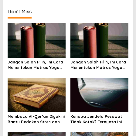
s
t
Don't Miss
n
a
v
i
g
a
Jangan Salah Pilih, Ini Cara
Jangan Salah Pilih, Ini Cara
Menentukan Matras Yoga
Menentukan Matras Yoga
t
yang Tepat
yang Tepat
i
o
n
Membaca Al-Qur’an Diyakini
Kenapa Jendela Pesawat
Bantu Redakan Stres dan
Tidak Kotak? Ternyata Ini
Tenangkan Pikiran
Alasan Teknis di Baliknya