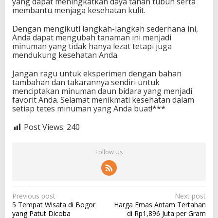
yang dapat meningkatkan daya tahan tubuh serta
membantu menjaga kesehatan kulit.
Dengan mengikuti langkah-langkah sederhana ini,
Anda dapat mengubah tanaman ini menjadi
minuman yang tidak hanya lezat tetapi juga
mendukung kesehatan Anda.
Jangan ragu untuk eksperimen dengan bahan
tambahan dan takarannya sendiri untuk
menciptakan minuman daun bidara yang menjadi
favorit Anda. Selamat menikmati kesehatan dalam
setiap tetes minuman yang Anda buat!***
Post Views:
240
Follow Us
P
Previous post
Next post
5 Tempat Wisata di Bogor
Harga Emas Antam Tertahan
o
yang Patut Dicoba
di Rp1,896 Juta per Gram