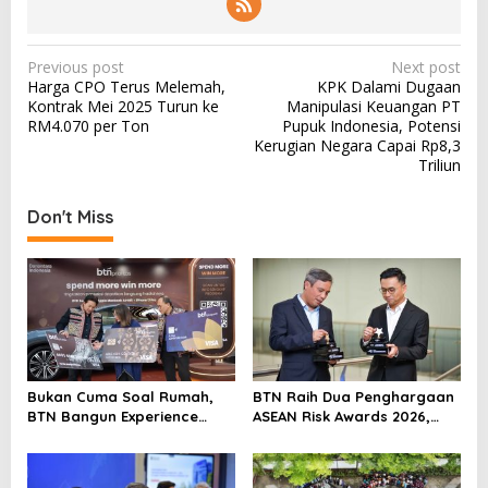
P
Previous post
Next post
Harga CPO Terus Melemah,
KPK Dalami Dugaan
o
Kontrak Mei 2025 Turun ke
Manipulasi Keuangan PT
s
RM4.070 per Ton
Pupuk Indonesia, Potensi
Kerugian Negara Capai Rp8,3
t
Triliun
n
a
Don't Miss
v
i
g
a
t
i
Bukan Cuma Soal Rumah,
BTN Raih Dua Penghargaan
BTN Bangun Experience
ASEAN Risk Awards 2026,
o
Lewat Fashion & Lifestyle
Bukti Transformasi
n
Manajemen Risiko
Berstandar Internasional