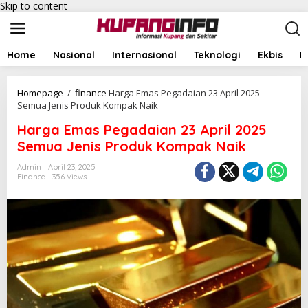
Skip to content
Home
Nasional
Internasional
Teknologi
Ekbis
I
Homepage
/
finance
Harga Emas Pegadaian 23 April 2025
Semua Jenis Produk Kompak Naik
Harga Emas Pegadaian 23 April 2025
Semua Jenis Produk Kompak Naik
Admin
April 23, 2025
Finance
356 Views