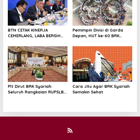
Perkuat Pertumbuhan
Berkelanjutan
BTN CETAK KINERJA
Pemimpin Divisi di Garda
CEMERLANG, LABA BERSIH
Depan, HUT ke-60 BRK
SEMESTER I/2026 MELESAT
Syariah Berlangsung
40,8% DAN NPL TURUN JADI
Khidmat, Penuh Haru dan
2,99%
Kebanggaan
Plt Dirut BRK Syariah:
Cara Jitu Agar BRK Syariah
Seluruh Rangkaian RUPSLB
Semakin Sehat
Berjalan Tertib