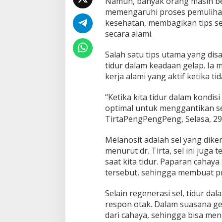
Namun, banyak orang masih be
n
memengaruhi proses pemulihan 
i
n
kesehatan, membagikan tips se
g
secara alami.
k
a
Salah satu tips utama yang dis
t
tidur dalam keadaan gelap. Ia
k
a
kerja alami yang aktif ketika ti
n
K
“Ketika kita tidur dalam kondis
u
optimal untuk menggantikan sel
a
TirtaPengPengPeng, Selasa, 29 
l
i
t
Melanosit adalah sel yang dik
a
menurut dr. Tirta, sel ini juga
s
saat kita tidur. Paparan cahaya
T
tersebut, sehingga membuat pr
i
d
u
Selain regenerasi sel, tidur da
r
respon otak. Dalam suasana gel
A
dari cahaya, sehingga bisa me
l