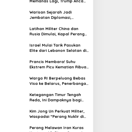
Memanas Lagi, Trump Ancam
Gempur Teheran
Warisan Sejarah Jadi
Jembatan Diplomasi,
Prabowo-Modi Mulai Proyek
Konservasi Prambanan
Latihan Militer China dan
Rusia Dimulai, Kapal Perang
Hingga Kapal Selam
Dikerahkan
Israel Mulai Tarik Pasukan
Elite dari Lebanon Selatan di
Tengah Ketegangan dengan
Hizbullah
Prancis Membara! Suhu
Ekstrem Picu Kematian Ribuan
Orang dalam Sepekan
Warga RI Berpeluang Bebas
Visa ke Belarus, Penerbangan
Langsung Jadi Target Baru
Ketegangan Timur Tengah
Reda, Ini Dampaknya bagi
Harga BBM Malaysia
Kim Jong Un Perkuat Militer,
Waspadai “Perang Nuklir di
Depan Mata”
Perang Melawan Iran Kuras