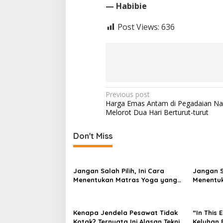
— Habibie
Post Views:
636
P
Previous post
Harga Emas Antam di Pegadaian Nai
o
Melorot Dua Hari Berturut-turut
s
t
Don't Miss
n
a
Jangan Salah Pilih, Ini Cara
Jangan Sa
v
Menentukan Matras Yoga yang
Menentu
Tepat
Tepat
i
g
Kenapa Jendela Pesawat Tidak
“In This 
a
Kotak? Ternyata Ini Alasan Teknis
Keluhan 