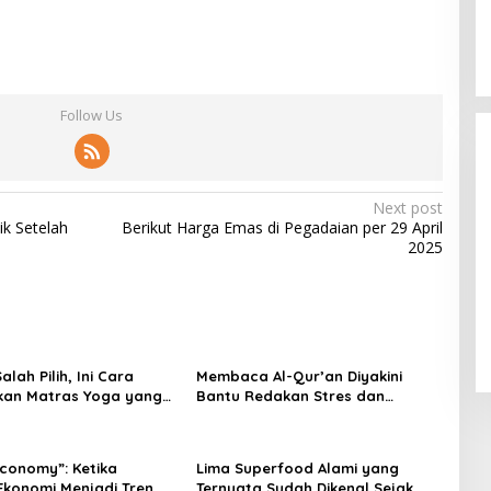
Honor X8D Dibekali Kamera 108
Follow Us
MP dan Baterai Besar 7.000 mAh
Next post
k Setelah
Berikut Harga Emas di Pegadaian per 29 April
2025
lah Pilih, Ini Cara
Membaca Al-Qur’an Diyakini
kan Matras Yoga yang
Bantu Redakan Stres dan
Tenangkan Pikiran
Economy”: Ketika
Lima Superfood Alami yang
Ekonomi Menjadi Tren,
Ternyata Sudah Dikenal Sejak