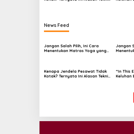
di Baliknya
Bagaima
t
Memand
i
o
News Feed
n
Jangan Salah Pilih, Ini Cara
Jangan Sa
Menentukan Matras Yoga yang
Menentu
Tepat
Tepat
Kenapa Jendela Pesawat Tidak
“In This 
Kotak? Ternyata Ini Alasan Teknis
Keluhan 
di Baliknya
Bagaima
Memand