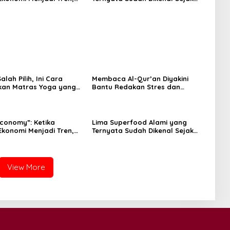
na Islam
Zaman Nabi, Mudah Ditemukan
angnya?
dan Kaya Manfaat
lah Pilih, Ini Cara
Membaca Al-Qur’an Diyakini
kan Matras Yoga yang
Bantu Redakan Stres dan
Tenangkan Pikiran
Economy”: Ketika
Lima Superfood Alami yang
Ekonomi Menjadi Tren,
Ternyata Sudah Dikenal Sejak
na Islam
Zaman Nabi, Mudah Ditemukan
angnya?
dan Kaya Manfaat
View More