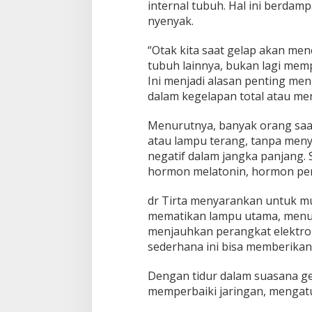
internal tubuh. Hal ini berdam
a
D
nyenyak.
o
k
“Otak kita saat gelap akan men
t
tubuh lainnya, bukan lagi mempr
e
Ini menjadi alasan penting me
r
T
dalam kegelapan total atau m
i
r
Menurutnya, banyak orang saat i
t
atau lampu terang, tanpa men
a
negatif dalam jangka panjang.
hormon melatonin, hormon pent
dr Tirta menyarankan untuk mul
mematikan lampu utama, menutu
menjauhkan perangkat elektron
sederhana ini bisa memberikan 
Dengan tidur dalam suasana gel
memperbaiki jaringan, mengat