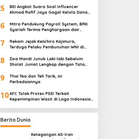
5
BEI Angkat Suara Soal Influencer
Ahmad Rafif Jaya Gagal Kelola Dana
Rp71 Miliar
6
Mitra Pendukung Payroll System, BRK
Syariah Terima Penghargaan dair
Baznas Riau
7
Rekam Jejak Keiichiro Kajimura,
Terduga Pelaku Pembunuhan WNI di
Jepang
8
Doa Mandi Junub Laki-laki Sebelum
Sholat Jumat Lengkap dengan Tata
Cara Sesuai Sunnah
9
Thai Tea dan Teh Tarik, ini
Perbedaannya
10
AFC Tolak Protes PSSI Terkait
Kepemimpinan Wasit di Laga Indonesia
vs Bahrain
Berita Dunia
Ketegangan AS-Iran