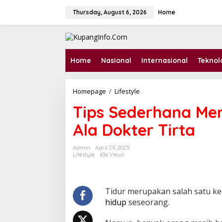
S
k
Thursday, August 6, 2026
Home
i
p
t
o
c
Home
Nasional
Internasional
Teknol
o
n
t
Homepage
/
Lifestyle
T
e
i
n
Tips Sederhana Men
p
t
s
Ala Dokter Tirta
S
e
d
Admin
April 29, 2025
e
Lifestyle
636 Views
r
h
a
n
Tidur merupakan salah satu k
a
hidup
seseorang.
M
e