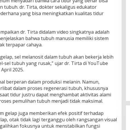
lum menyadari bahwa cara tidur yang benar bisa
tubuh. dr. Tirta, dokter sekaligus edukator
derhana yang bisa meningkatkan kualitas tidur
ampaikan dr. Tirta didalam video singkatnya adalah
 menjelaskan bahwa tubuh manusia memiliki sistem
dak terpapar cahaya.
i gelap, sel melanosit dalam tubuh akan bekerja lebih
-sel tubuh yang rusak,” ujar dr. Tirta di YouTube
April 2025.
enal berperan dalam produksi melanin. Namun,
 terlibat dalam proses regenerasi tubuh, khususnya
 saat tidur justru dapat menghambat aktivitas alami
oses pemulihan tubuh menjadi tidak maksimal.
lam gelap juga memberikan efek positif terhadap
ap, otak tidak lagi terganggu oleh rangsangan visual
ngalihkan fokusnya untuk menstabilkan fungsi