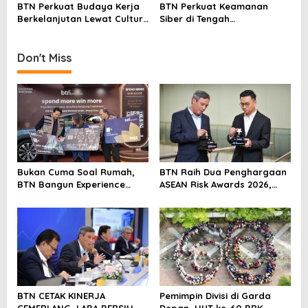
Thamrin
BTN Perkuat Budaya Kerja
BTN Perkuat Keamanan
n
Berkelanjutan Lewat Culture
Siber di Tengah
Day 2025
Transformasi Digital,
Dorong Budaya Melek
Teknologi
Don't Miss
Bukan Cuma Soal Rumah,
BTN Raih Dua Penghargaan
BTN Bangun Experience
ASEAN Risk Awards 2026,
Lewat Fashion & Lifestyle
Bukti Transformasi
Manajemen Risiko
Berstandar Internasional
Perkuat Pertumbuhan
Berkelanjutan
BTN CETAK KINERJA
Pemimpin Divisi di Garda
CEMERLANG, LABA BERSIH
Depan, HUT ke-60 BRK