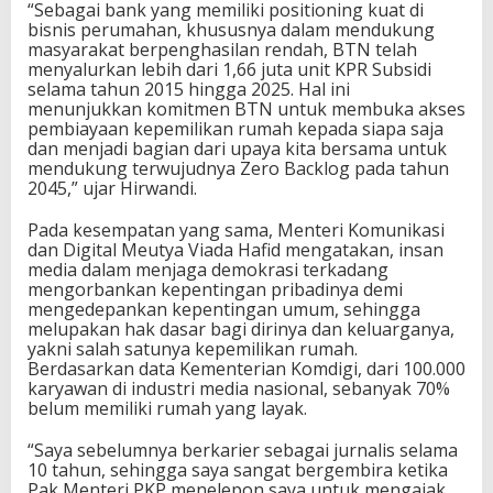
“Sebagai bank yang memiliki positioning kuat di
bisnis perumahan, khususnya dalam mendukung
masyarakat berpenghasilan rendah, BTN telah
menyalurkan lebih dari 1,66 juta unit KPR Subsidi
selama tahun 2015 hingga 2025. Hal ini
menunjukkan komitmen BTN untuk membuka akses
pembiayaan kepemilikan rumah kepada siapa saja
dan menjadi bagian dari upaya kita bersama untuk
mendukung terwujudnya Zero Backlog pada tahun
2045,” ujar Hirwandi.
Pada kesempatan yang sama, Menteri Komunikasi
dan Digital Meutya Viada Hafid mengatakan, insan
media dalam menjaga demokrasi terkadang
mengorbankan kepentingan pribadinya demi
mengedepankan kepentingan umum, sehingga
melupakan hak dasar bagi dirinya dan keluarganya,
yakni salah satunya kepemilikan rumah.
Berdasarkan data Kementerian Komdigi, dari 100.000
karyawan di industri media nasional, sebanyak 70%
belum memiliki rumah yang layak.
“Saya sebelumnya berkarier sebagai jurnalis selama
10 tahun, sehingga saya sangat bergembira ketika
Pak Menteri PKP menelepon saya untuk mengajak