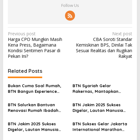
Follow Us
P
Previous post
Next post
Harga CPO Mungkin Masih
CBA Soroti Standar
o
Kena Press, Bagaimana
Kemiskinan BPS, Dinilai Tak
s
Kondisi Sentimen Pasar di
Sesuai Realitas dan Rugikan
Pekan Ini?
Rakyat
t
n
Related Posts
a
v
Bukan Cuma Soal Rumah,
BTN Syariah Gelar
BTN Bangun Experience
Rakernas, Mantapkan
i
Lewat Fashion & Lifestyle
Langkah Menuju Spin Off
g
Jadi Bank Umum Syariah
BTN Salurkan Bantuan
BTN Jakim 2025 Sukses
a
Renovasi Rumah Ibadah
Digelar, Lautan Manusia
Lewat Program TJSL
Penuhi Jalan Sudirman
t
Thamrin
BTN Jakim 2025 Sukses
BTN Sukses Gelar Jakarta
i
Digelar, Lautan Manusia
International Marathon
Penuhi Jalan Sudirman
2025
o