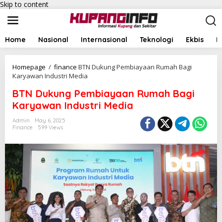
Skip to content
Home
Nasional
Internasional
Teknologi
Ekbis
I
Homepage
/
finance
BTN Dukung Pembiayaan Rumah Bagi
Karyawan Industri Media
BTN Dukung Pembiayaan Rumah Bagi
Karyawan Industri Media
Admin
May 6, 2025
Finance
599 Views