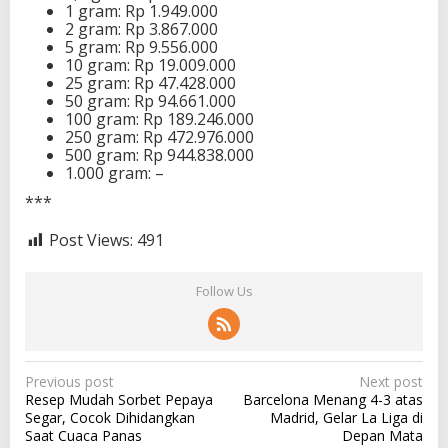
1 gram: Rp 1.949.000
2 gram: Rp 3.867.000
5 gram: Rp 9.556.000
10 gram: Rp 19.009.000
25 gram: Rp 47.428.000
50 gram: Rp 94.661.000
100 gram: Rp 189.246.000
250 gram: Rp 472.976.000
500 gram: Rp 944.838.000
1.000 gram: –
***
Post Views:
491
Follow Us
P
Previous post
Next post
Resep Mudah Sorbet Pepaya
Barcelona Menang 4-3 atas
o
Segar, Cocok Dihidangkan
Madrid, Gelar La Liga di
s
Saat Cuaca Panas
Depan Mata