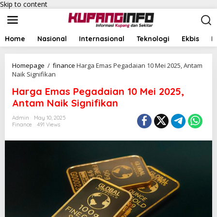
Skip to content
Home
Nasional
Internasional
Teknologi
Ekbis
I
Homepage
/
finance
Harga Emas Pegadaian 10 Mei 2025, Antam
Naik Signifikan
Harga Emas Pegadaian 10 Mei 2025,
Antam Naik Signifikan
Admin
May 10, 2025
Finance
491 Views