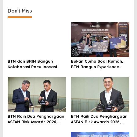
t
Don't Miss
n
a
v
i
g
a
BTN dan BRIN Bangun
Bukan Cuma Soal Rumah,
t
Kolaborasi Pacu Inovasi
BTN Bangun Experience
i
Lewat Fashion & Lifestyle
o
n
BTN Raih Dua Penghargaan
BTN Raih Dua Penghargaan
ASEAN Risk Awards 2026,
ASEAN Risk Awards 2026,
Bukti Transformasi
Bukti Transformasi
Manajemen Risiko
Manajemen Risiko