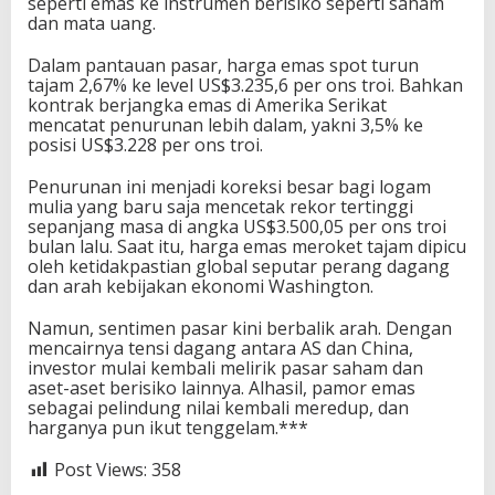
seperti emas ke instrumen berisiko seperti saham
dan mata uang.
Dalam pantauan pasar, harga emas spot turun
tajam 2,67% ke level US$3.235,6 per ons troi. Bahkan
kontrak berjangka emas di Amerika Serikat
mencatat penurunan lebih dalam, yakni 3,5% ke
posisi US$3.228 per ons troi.
Penurunan ini menjadi koreksi besar bagi logam
mulia yang baru saja mencetak rekor tertinggi
sepanjang masa di angka US$3.500,05 per ons troi
bulan lalu. Saat itu, harga emas meroket tajam dipicu
oleh ketidakpastian global seputar perang dagang
dan arah kebijakan ekonomi Washington.
Namun, sentimen pasar kini berbalik arah. Dengan
mencairnya tensi dagang antara AS dan China,
investor mulai kembali melirik pasar saham dan
aset-aset berisiko lainnya. Alhasil, pamor emas
sebagai pelindung nilai kembali meredup, dan
harganya pun ikut tenggelam.***
Post Views:
358