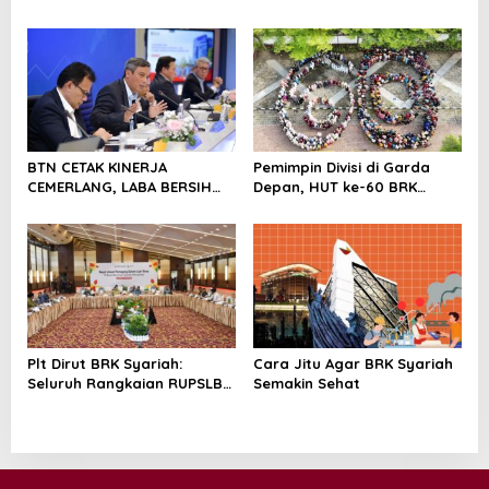
o
Lewat Fashion & Lifestyle
Bukti Transformasi
n
Manajemen Risiko
Berstandar Internasional
Perkuat Pertumbuhan
Berkelanjutan
BTN CETAK KINERJA
Pemimpin Divisi di Garda
CEMERLANG, LABA BERSIH
Depan, HUT ke-60 BRK
SEMESTER I/2026 MELESAT
Syariah Berlangsung
40,8% DAN NPL TURUN JADI
Khidmat, Penuh Haru dan
2,99%
Kebanggaan
Plt Dirut BRK Syariah:
Cara Jitu Agar BRK Syariah
Seluruh Rangkaian RUPSLB
Semakin Sehat
Berjalan Tertib