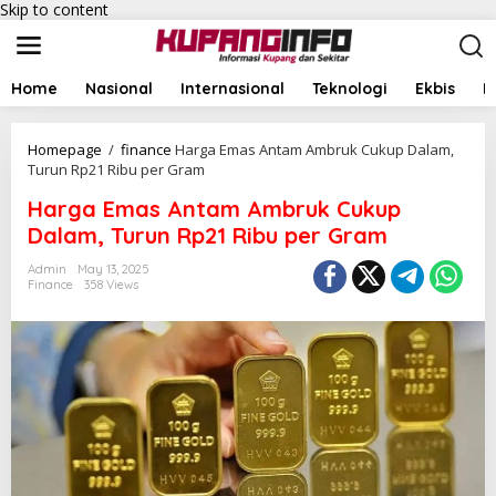
Skip to content
Home
Nasional
Internasional
Teknologi
Ekbis
I
Homepage
/
finance
Harga Emas Antam Ambruk Cukup Dalam,
Turun Rp21 Ribu per Gram
Harga Emas Antam Ambruk Cukup
Dalam, Turun Rp21 Ribu per Gram
Admin
May 13, 2025
Finance
358 Views