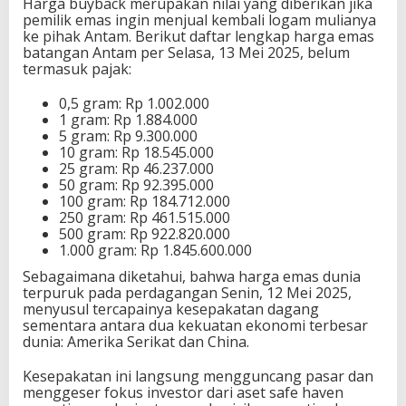
Harga buyback merupakan nilai yang diberikan jika
pemilik emas ingin menjual kembali logam mulianya
ke pihak Antam. Berikut daftar lengkap harga emas
batangan Antam per Selasa, 13 Mei 2025, belum
termasuk pajak:
0,5 gram: Rp 1.002.000
1 gram: Rp 1.884.000
5 gram: Rp 9.300.000
10 gram: Rp 18.545.000
25 gram: Rp 46.237.000
50 gram: Rp 92.395.000
100 gram: Rp 184.712.000
250 gram: Rp 461.515.000
500 gram: Rp 922.820.000
1.000 gram: Rp 1.845.600.000
Sebagaimana diketahui, bahwa harga emas dunia
terpuruk pada perdagangan Senin, 12 Mei 2025,
menyusul tercapainya kesepakatan dagang
sementara antara dua kekuatan ekonomi terbesar
dunia: Amerika Serikat dan China.
Kesepakatan ini langsung mengguncang pasar dan
menggeser fokus investor dari aset safe haven