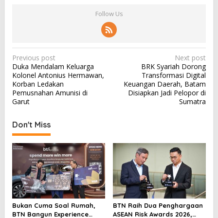
Follow Us
P
Previous post
Next post
Duka Mendalam Keluarga
BRK Syariah Dorong
o
Kolonel Antonius Hermawan,
Transformasi Digital
s
Korban Ledakan
Keuangan Daerah, Batam
Pemusnahan Amunisi di
Disiapkan Jadi Pelopor di
t
Garut
Sumatra
n
a
Don't Miss
v
i
g
a
t
i
Bukan Cuma Soal Rumah,
BTN Raih Dua Penghargaan
BTN Bangun Experience
ASEAN Risk Awards 2026,