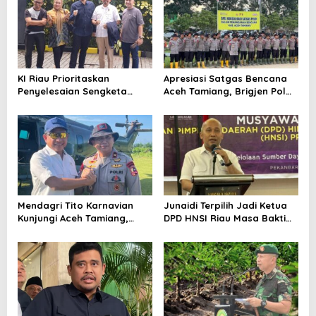
i
g
a
t
i
KI Riau Prioritaskan
Apresiasi Satgas Bencana
Penyelesaian Sengketa
Aceh Tamiang, Brigjen Pol
o
Informasi 2025 Jelang Akhir
Anang Sumpena Tekankan
n
Masa Jabatan
Evaluasi dan Pencegahan
Bencana Susulan
Mendagri Tito Karnavian
Junaidi Terpilih Jadi Ketua
Kunjungi Aceh Tamiang,
DPD HNSI Riau Masa Bakti
Serahkan 500 Gerobak
2025–2030
Dorong Pascabanjir