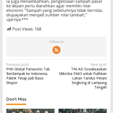
Ia juga menambahkan, pengelolaan sampah pasar
ke depan perlu diarahkan agar memiliki nilai
ekonomi. “Sampah yang sebelumnya tidak bernilai,
diupayakan menjadi sumber nilai tambah,”
ujarnya.***
Post Views:
168
Follow Us
P
Previous post
Next post
PHK Global Panasonic Tak
TNI AD Sosialisasikan
o
Berdampak ke Indonesia,
Mikroba PA63 untuk Pulihkan
s
Pabrik Tetap Jadi Basis
Lahan Tandus Petani
Ekspor
Singkong di Lampung
t
Tengah
n
a
Don't Miss
v