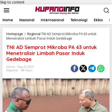
Skip to content
Home
Nasional
Internasional
Teknologi
Ekbis
I
Homepage
/
Regional
TNI AD Semprot Mikroba PA 63 untuk
Menetralisir Limbah Pasar Induk Gedebage
TNI AD Semprot Mikroba PA 63 untuk
Menetralisir Limbah Pasar Induk
Gedebage
Admin
May 13, 2025
Regional
168 Views