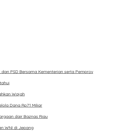
PS dan PSD Bersama Kementerian serta Pemprov
tahui
erahkan Wajah
lola Dana Rp71 Miliar
argaan dair Baznas Riau
an WNI di Jepang