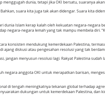
up menggugah dunia, tetapi jika OKI bersatu, suaranya ak
. Bahkan, suara kita juga tak akan didengar. Suara kita did
 dunia Islam kerap kalah oleh kekuatan negara-negara bes
adap negara-negara lemah yang tak mampu membela diri. “Ki
ara konsisten mendukung kemerdekaan Palestina, termasuk
di ajang diskusi atau pengesahan resolusi yang tak berdam
kusi, jangan menyusun resolusi lagi. Rakyat Palestina sudah
uh negara anggota OKI untuk merapatkan barisan, menge
onal di tengah meningkatnya tekanan global terhadap agresi
us menyuarakan dukungan untuk kemerdekaan Palestina, dan k