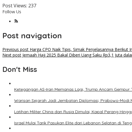
Post Views:
237
Follow Us
Post navigation
Previous post
Harga CPO Naik Tipis, Simak Penjelasannya Berikut In
Next post
Jemaah Haji 2025 Bakal Diberi Uang Saku Rp3,1 Juta dala
Don't Miss
Ketegangan AS-Iran Memanas Lagi, Trump Ancam Gempur 
Warisan Sejarah Jadi Jembatan Diplomasi, Prabowo-Modi 
Latihan Militer China dan Rusia Dimulai, Kapal Perang Hing
Israel Mulai Tarik Pasukan Elite dari Lebanon Selatan di T