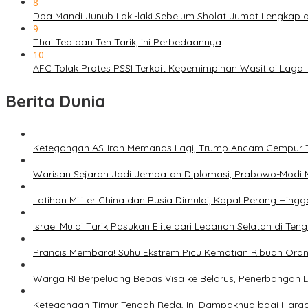
8
Doa Mandi Junub Laki-laki Sebelum Sholat Jumat Lengkap 
9
Thai Tea dan Teh Tarik, ini Perbedaannya
10
AFC Tolak Protes PSSI Terkait Kepemimpinan Wasit di Laga 
Berita Dunia
Ketegangan AS-Iran Memanas Lagi, Trump Ancam Gempur 
Warisan Sejarah Jadi Jembatan Diplomasi, Prabowo-Modi 
Latihan Militer China dan Rusia Dimulai, Kapal Perang Hing
Israel Mulai Tarik Pasukan Elite dari Lebanon Selatan di T
Prancis Membara! Suhu Ekstrem Picu Kematian Ribuan Ora
Warga RI Berpeluang Bebas Visa ke Belarus, Penerbangan 
Ketegangan Timur Tengah Reda, Ini Dampaknya bagi Harg