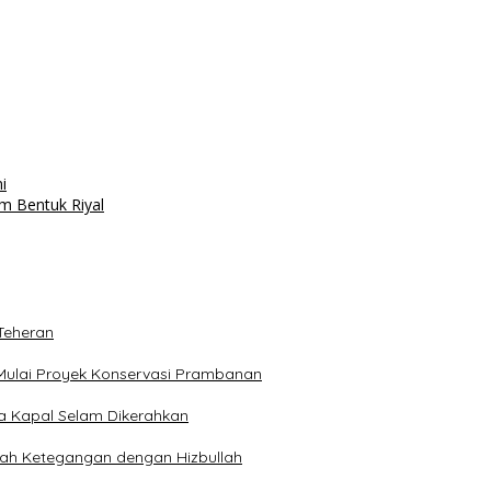
i
m Bentuk Riyal
Teheran
Mulai Proyek Konservasi Prambanan
ga Kapal Selam Dikerahkan
engah Ketegangan dengan Hizbullah