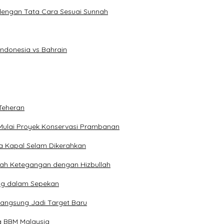
dengan Tata Cara Sesuai Sunnah
Indonesia vs Bahrain
Teheran
Mulai Proyek Konservasi Prambanan
ga Kapal Selam Dikerahkan
engah Ketegangan dengan Hizbullah
ng dalam Sepekan
Langsung Jadi Target Baru
a BBM Malaysia