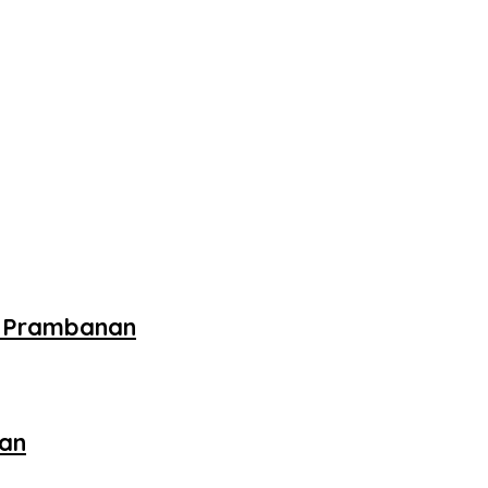
i Prambanan
kan