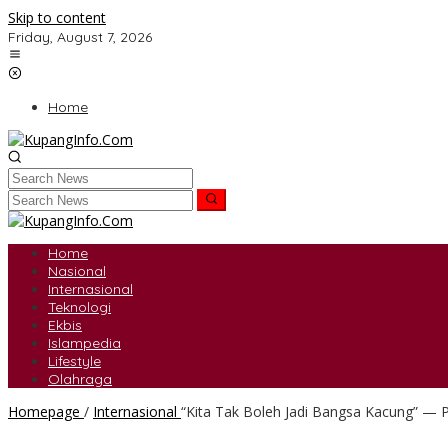
Skip to content
Friday, August 7, 2026
Home
Home
Nasional
Internasional
Teknologi
Ekbis
Islampedia
Lifestyle
Olahraga
Homepage
/
Internasional
“Kita Tak Boleh Jadi Bangsa Kacung” —