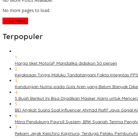
No More Posts Available.
No more pages to load.
View More
Terpopuler
1
Harga tiket MotoGP Mandalika didiskon 50 persen
2
Kejaksaan Tinggi Maluku Tandatangani Fakta Integritas P
3
Kandungan Nutrisi pada Gula Aren yang Belum Banyak Dike
4
5 Buah Berikut Ini Bisa Dijadikan Masker Alami untuk Menc
5
BEI Angkat Suara Soal Influencer Ahmad Rafif Jaya Gagal Ke
6
Mitra Pendukung Payroll System, BRK Syariah Terima Pengh
7
Rekam Jejak Keiichiro Kajimura, Terduga Pelaku Pembunuh