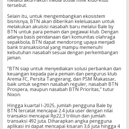
melalui akun-akun media sosial milik klub-klub
tersebut.
Selain itu, untuk mengembangkan ekosistem
bisnisnya, BTN akan diberikan keleluasaan untuk
melakukan akuisisi nasabah baru melalui Bale by
BTN untuk para pemain dan pegawai klub. Dengan
adanya basis pendanaan dari komunitas olahraga
sepakbola, BTN dapat mendorong upaya menjadi
bank transaksional yang mampu memenuhi
kebutuhan nasabah sesuai dengan perkembangan
jaman.
“BTN siap untuk menyediakan solusi perbankan dan
keuangan kepada para pemain dan pengurus klub
Arema FC, Persita Tangerang, dan PSM Makassar,
baik untuk segmen nasabah reguler, nasabah BTN
Prospera, maupun nasabah BTN Prioritas,” tutur
Nixon.
Hingga kuartal I-2025, jumlah pengguna Bale by
BTN tercatat mencapai 2.4 juta user dengan nilai
transaksi mencapai Rp22,3 triliiun dan jumlah
transaksi 492 juta. Diharapkan angka pengguna
aplikasi ini dapat mencapai kisaran 3,6 juta hingga 4