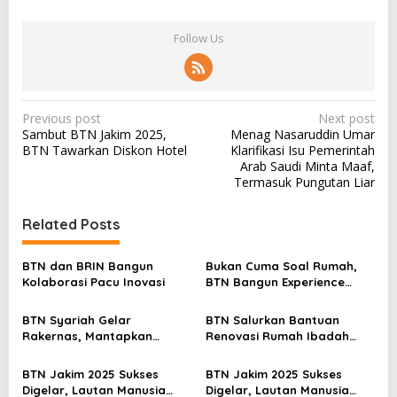
Follow Us
P
Previous post
Next post
Sambut BTN Jakim 2025,
Menag Nasaruddin Umar
o
BTN Tawarkan Diskon Hotel
Klarifikasi Isu Pemerintah
s
Arab Saudi Minta Maaf,
Termasuk Pungutan Liar
t
n
Related Posts
a
v
BTN dan BRIN Bangun
Bukan Cuma Soal Rumah,
Kolaborasi Pacu Inovasi
BTN Bangun Experience
i
Lewat Fashion & Lifestyle
g
BTN Syariah Gelar
BTN Salurkan Bantuan
a
Rakernas, Mantapkan
Renovasi Rumah Ibadah
Langkah Menuju Spin Off
Lewat Program TJSL
t
Jadi Bank Umum Syariah
BTN Jakim 2025 Sukses
BTN Jakim 2025 Sukses
i
Digelar, Lautan Manusia
Digelar, Lautan Manusia