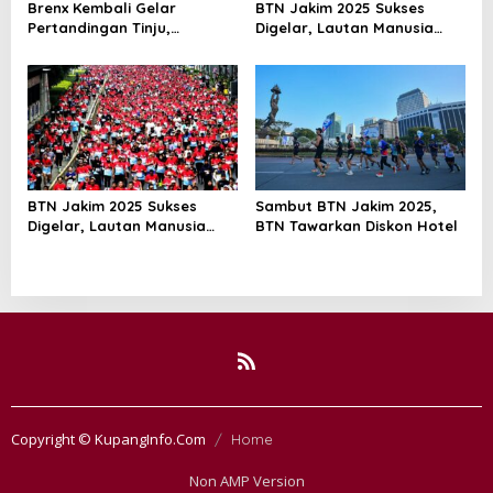
Brenx Kembali Gelar
BTN Jakim 2025 Sukses
Pertandingan Tinju,
Digelar, Lautan Manusia
Baharkam Polri Diapresiasi
Penuhi Jalan Sudirman
atas Pembinaan Atlet Muda
Thamrin
BTN Jakim 2025 Sukses
Sambut BTN Jakim 2025,
Digelar, Lautan Manusia
BTN Tawarkan Diskon Hotel
Penuhi Jalan Sudirman
Thamrin
Copyright © KupangInfo.Com
Home
Non AMP Version