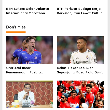
Penuhi Jalan Sudirman
Penuhi Jalan Sudirman
o
Thamrin
Thamrin
BTN Sukses Gelar Jakarta
BTN Perkuat Budaya Kerja
n
International Marathon
Berkelanjutan Lewat Culture
2025
Day 2025
Don't Miss
Cruz Azul Incar
Dekati Rekor Top Skor
Kemenangan, Puebla
Sepanjang Masa Piala Dunia
Andalkan Tembok
Pertahanan