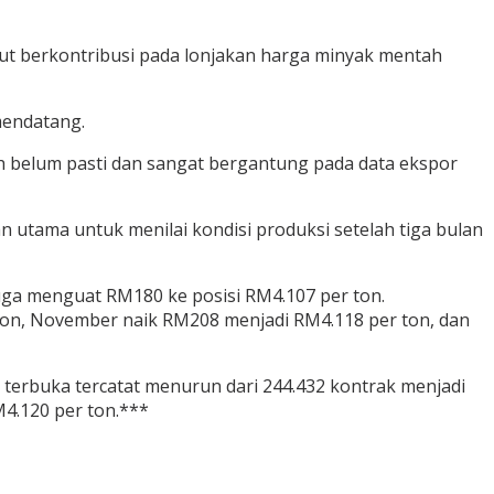
rut berkontribusi pada lonjakan harga minyak mentah
mendatang.
sih belum pasti dan sangat bergantung pada data ekspor
n utama untuk menilai kondisi produksi setelah tiga bulan
juga menguat RM180 ke posisi RM4.107 per ton.
ton, November naik RM208 menjadi RM4.118 per ton, dan
 terbuka tercatat menurun dari 244.432 kontrak menjadi
M4.120 per ton.***