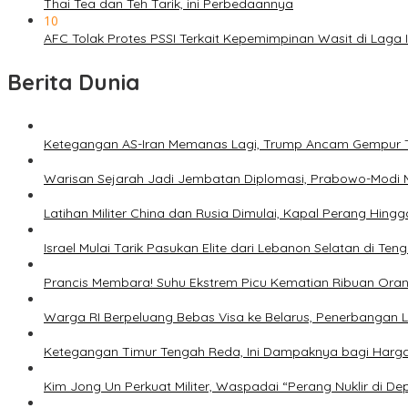
Thai Tea dan Teh Tarik, ini Perbedaannya
10
AFC Tolak Protes PSSI Terkait Kepemimpinan Wasit di Laga 
Berita Dunia
Ketegangan AS-Iran Memanas Lagi, Trump Ancam Gempur 
Warisan Sejarah Jadi Jembatan Diplomasi, Prabowo-Modi 
Latihan Militer China dan Rusia Dimulai, Kapal Perang Hing
Israel Mulai Tarik Pasukan Elite dari Lebanon Selatan di T
Prancis Membara! Suhu Ekstrem Picu Kematian Ribuan Ora
Warga RI Berpeluang Bebas Visa ke Belarus, Penerbangan 
Ketegangan Timur Tengah Reda, Ini Dampaknya bagi Harg
Kim Jong Un Perkuat Militer, Waspadai “Perang Nuklir di D