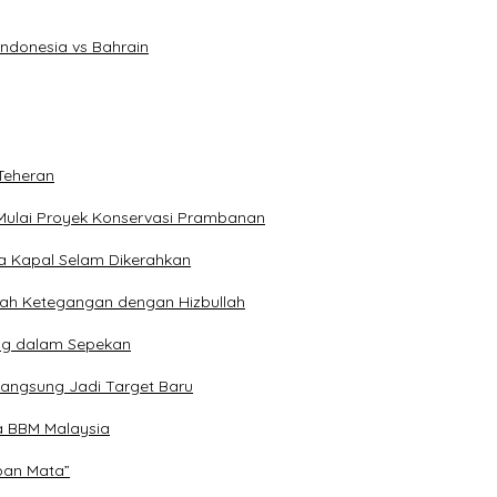
Indonesia vs Bahrain
Teheran
Mulai Proyek Konservasi Prambanan
ga Kapal Selam Dikerahkan
engah Ketegangan dengan Hizbullah
ng dalam Sepekan
Langsung Jadi Target Baru
a BBM Malaysia
epan Mata”