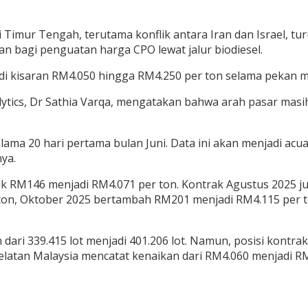
imur Tengah, terutama konflik antara Iran dan Israel, tu
n bagi penguatan harga CPO lewat jalur biodiesel.
di kisaran RM4.050 hingga RM4.250 per ton selama pekan 
nalytics, Dr Sathia Varqa, mengatakan bahwa arah pasar ma
ama 20 hari pertama bulan Juni. Data ini akan menjadi acua
ya.
aik RM146 menjadi RM4.071 per ton. Kontrak Agustus 2025 
 ton, Oktober 2025 bertambah RM201 menjadi RM4.115 per 
ri 339.415 lot menjadi 401.206 lot. Namun, posisi kontrak
Selatan Malaysia mencatat kenaikan dari RM4.060 menjadi R