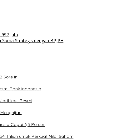
,997 Juta
ja Sama Strategis dengan BPJPH
 Sore Ini
esmi Bank Indonesia
arifikasi Resmi
 Menghijau
esia Capai 6,5 Persen
4 Triliun untuk Perkuat Nilai Saham