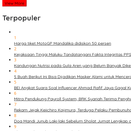
View More
Terpopuler
1
Harga tiket MotoGP Mandalika didiskon 50 persen
2
Kejaksaan Tinggi Maluku Tandatangani Fakta Integritas P
3
Kandungan Nutrisi pada Gula Aren yang Belum Banyak Dike
4
5 Buah Berikut Ini Bisa Dijadikan Masker Alami untuk Menc
5
BEI Angkat Suara Soal Influencer Ahmad Rafif Jaya Gagal Ke
6
Mitra Pendukung Payroll System, BRK Syariah Terima Pengh
7
Rekam Jejak Keiichiro Kajimura, Terduga Pelaku Pembunuh
8
Doa Mandi Junub Laki-laki Sebelum Sholat Jumat Lengkap 
9