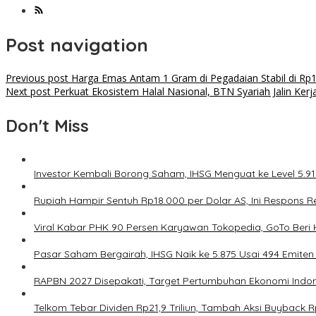
Post navigation
Previous post
Harga Emas Antam 1 Gram di Pegadaian Stabil di Rp1
Next post
Perkuat Ekosistem Halal Nasional, BTN Syariah Jalin Ker
Don't Miss
Investor Kembali Borong Saham, IHSG Menguat ke Level 5.912
Rupiah Hampir Sentuh Rp18.000 per Dolar AS, Ini Respons R
Viral Kabar PHK 90 Persen Karyawan Tokopedia, GoTo Beri Kl
Pasar Saham Bergairah, IHSG Naik ke 5.875 Usai 494 Emiten
RAPBN 2027 Disepakati, Target Pertumbuhan Ekonomi Indon
Telkom Tebar Dividen Rp21,9 Triliun, Tambah Aksi Buyback Rp