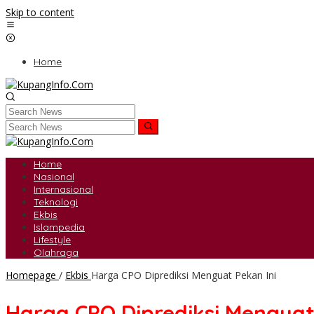
Skip to content
Home
Home
Nasional
Internasional
Teknologi
Ekbis
Islampedia
Lifestyle
Olahraga
Homepage
/
Ekbis
Harga CPO Diprediksi Menguat Pekan Ini
Harga CPO Diprediksi Menguat