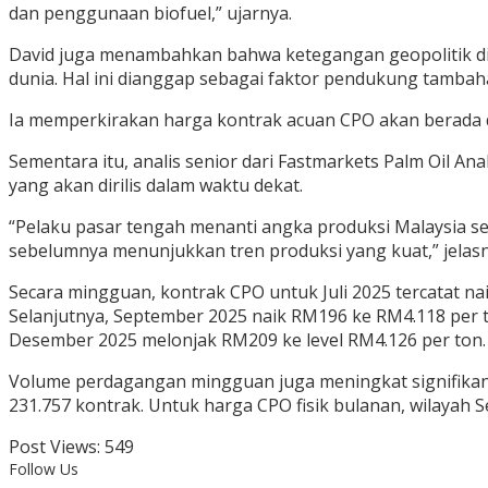
dan penggunaan biofuel,” ujarnya.
David juga menambahkan bahwa ketegangan geopolitik di T
dunia. Hal ini dianggap sebagai faktor pendukung tambaha
Ia memperkirakan harga kontrak acuan CPO akan berada 
Sementara itu, analis senior dari Fastmarkets Palm Oil A
yang akan dirilis dalam waktu dekat.
“Pelaku pasar tengah menanti angka produksi Malaysia sel
sebelumnya menunjukkan tren produksi yang kuat,” jelasn
Secara mingguan, kontrak CPO untuk Juli 2025 tercatat n
Selanjutnya, September 2025 naik RM196 ke RM4.118 per
Desember 2025 melonjak RM209 ke level RM4.126 per ton.
Volume perdagangan mingguan juga meningkat signifikan da
231.757 kontrak. Untuk harga CPO fisik bulanan, wilayah 
Post Views:
549
Follow Us