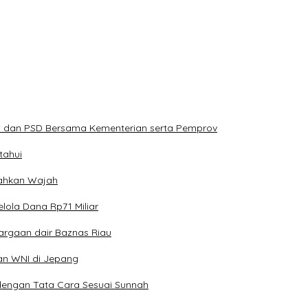
PS dan PSD Bersama Kementerian serta Pemprov
tahui
erahkan Wajah
lola Dana Rp71 Miliar
argaan dair Baznas Riau
an WNI di Jepang
dengan Tata Cara Sesuai Sunnah