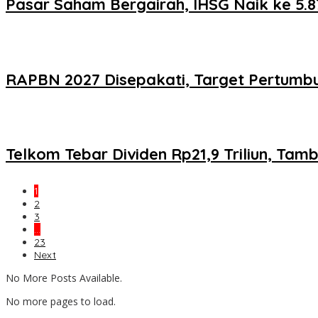
Pasar Saham Bergairah, IHSG Naik ke 5.8
RAPBN 2027 Disepakati, Target Pertumbu
Telkom Tebar Dividen Rp21,9 Triliun, Tam
1
2
3
…
23
Next
No More Posts Available.
No more pages to load.