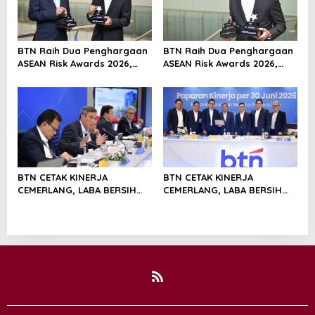
BTN Raih Dua Penghargaan
BTN Raih Dua Penghargaan
ASEAN Risk Awards 2026,
ASEAN Risk Awards 2026,
Bukti Transformasi
Bukti Transformasi
Manajemen Risiko
Manajemen Risiko
Berstandar Internasional
Berstandar Internasional
Perkuat Pertumbuhan
Perkuat Pertumbuhan
Berkelanjutan
Berkelanjutan
BTN CETAK KINERJA
BTN CETAK KINERJA
CEMERLANG, LABA BERSIH
CEMERLANG, LABA BERSIH
SEMESTER I/2026 MELESAT
SEMESTER I/2026 MELESAT
40,8% DAN NPL TURUN JADI
40,8% DAN NPL TURUN JADI
2,99%
2,99%