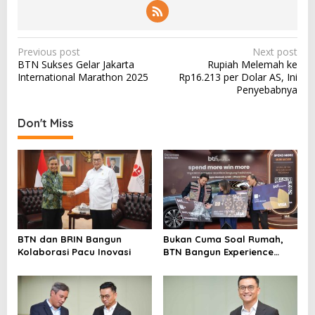
P
Previous post
Next post
BTN Sukses Gelar Jakarta
Rupiah Melemah ke
o
International Marathon 2025
Rp16.213 per Dolar AS, Ini
s
Penyebabnya
t
Don't Miss
n
a
v
i
g
a
BTN dan BRIN Bangun
Bukan Cuma Soal Rumah,
t
Kolaborasi Pacu Inovasi
BTN Bangun Experience
i
Lewat Fashion & Lifestyle
o
n