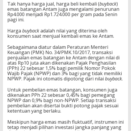
Tak hanya harga jual, harga beli kembali (
buyback
)
emas batangan Antam juga mengalami penurunan
Rp4.000 menjadi Rp1.724.000 per gram pada Senin
pagi ini.
Harga
buyback
adalah nilai yang diterima oleh
konsumen saat menjual kembali emas ke Antam.
Sebagaimana diatur dalam Peraturan Menteri
Keuangan (PMK) No. 34/PMK.10/2017, transaksi
penjualan emas batangan ke Antam dengan nilai di
atas Rp10 juta akan dikenakan Pajak Penghasilan
(PPh) 22 sebesar 1,5% bagi pemilik Nomor Pokok
Wajib Pajak (NPWP) dan 3% bagi yang tidak memiliki
NPWP. Pajak ini otomatis dipotong dari nilai
buyback
.
Untuk pembelian emas batangan, konsumen juga
dikenakan PPh 22 sebesar 0,45% bagi pemegang
NPWP dan 0,9% bagi non-NPWP. Setiap transaksi
pembelian akan disertai bukti potong pajak sesuai
ketentuan yang berlaku.
Meskipun harga emas masih fluktuatif, instrumen ini
tetap menjadi pilihan investasi jangka panjang yang