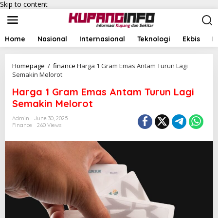
Skip to content
Home
Nasional
Internasional
Teknologi
Ekbis
I
Homepage
/
finance
Harga 1 Gram Emas Antam Turun Lagi
Semakin Melorot
Harga 1 Gram Emas Antam Turun Lagi
Semakin Melorot
Admin
June 30, 2025
Finance
260 Views