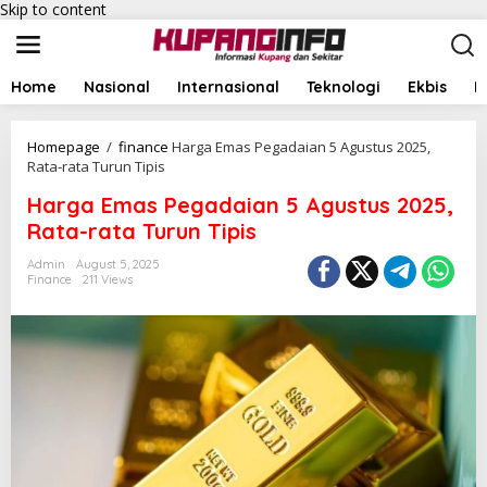
Skip to content
Home
Nasional
Internasional
Teknologi
Ekbis
I
Homepage
/
finance
Harga Emas Pegadaian 5 Agustus 2025,
Rata-rata Turun Tipis
Harga Emas Pegadaian 5 Agustus 2025,
Rata-rata Turun Tipis
Admin
August 5, 2025
Finance
211 Views