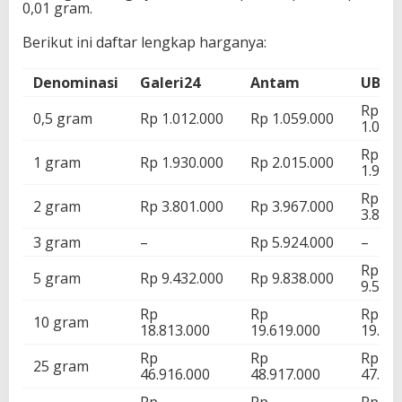
0,01 gram.
Berikut ini daftar lengkap harganya:
Denominasi
Galeri24
Antam
UBS
Rp
0,5 gram
Rp 1.012.000
Rp 1.059.000
1.055.
Rp
1 gram
Rp 1.930.000
Rp 2.015.000
1.952.
Rp
2 gram
Rp 3.801.000
Rp 3.967.000
3.873.
3 gram
–
Rp 5.924.000
–
Rp
5 gram
Rp 9.432.000
Rp 9.838.000
9.570.
Rp
Rp
Rp
10 gram
18.813.000
19.619.000
19.03
Rp
Rp
Rp
25 gram
46.916.000
48.917.000
47.50
Rp
Rp
Rp