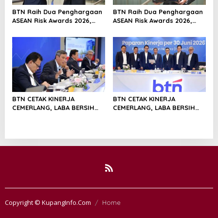
BTN Raih Dua Penghargaan
BTN Raih Dua Penghargaan
ASEAN Risk Awards 2026,
ASEAN Risk Awards 2026,
Bukti Transformasi
Bukti Transformasi
Manajemen Risiko
Manajemen Risiko
Berstandar Internasional
Berstandar Internasional
Perkuat Pertumbuhan
Perkuat Pertumbuhan
Berkelanjutan
Berkelanjutan
BTN CETAK KINERJA
BTN CETAK KINERJA
CEMERLANG, LABA BERSIH
CEMERLANG, LABA BERSIH
SEMESTER I/2026 MELESAT
SEMESTER I/2026 MELESAT
40,8% DAN NPL TURUN JADI
40,8% DAN NPL TURUN JADI
2,99%
2,99%
Copyright © KupangInfo.Com
Home