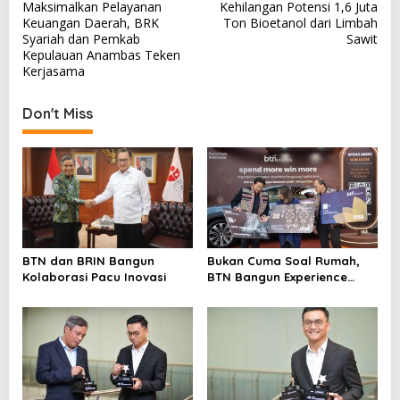
Maksimalkan Pelayanan
Kehilangan Potensi 1,6 Juta
o
Keuangan Daerah, BRK
Ton Bioetanol dari Limbah
s
Syariah dan Pemkab
Sawit
Kepulauan Anambas Teken
t
Kerjasama
n
a
Don't Miss
v
i
g
a
t
i
BTN dan BRIN Bangun
Bukan Cuma Soal Rumah,
Kolaborasi Pacu Inovasi
BTN Bangun Experience
o
Lewat Fashion & Lifestyle
n