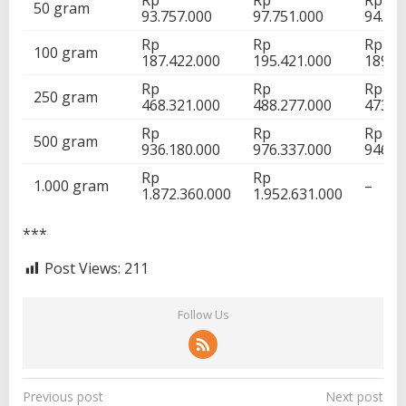
50 gram
93.757.000
97.751.000
94.81
Rp
Rp
Rp
100 gram
187.422.000
195.421.000
189.5
Rp
Rp
Rp
250 gram
468.321.000
488.277.000
473.7
Rp
Rp
Rp
500 gram
936.180.000
976.337.000
946.3
Rp
Rp
1.000 gram
–
1.872.360.000
1.952.631.000
***
Post Views:
211
Follow Us
P
Previous post
Next post