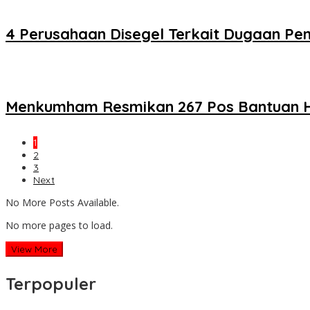
4 Perusahaan Disegel Terkait Dugaan Pe
Menkumham Resmikan 267 Pos Bantuan H
1
2
3
Next
No More Posts Available.
No more pages to load.
View More
Terpopuler