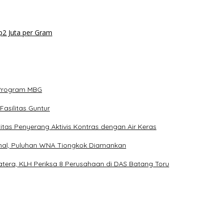
p2 Juta per Gram
 Program MBG
asilitas Guntur
as Penyerang Aktivis Kontras dengan Air Keras
ional, Puluhan WNA Tiongkok Diamankan
tera, KLH Periksa 8 Perusahaan di DAS Batang Toru