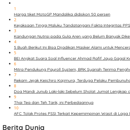
1
Harga tiket MotoGP Mandalika didiskon 50 persen
2
Kejaksaan Tinggi Maluku Tandatangani Fakta Integritas P
3
Kandungan Nutrisi pada Gula Aren yang Belum Banyak Dike
4
5 Buah Berikut Ini Bisa Dijadikan Masker Alami untuk Menc
5
BEI Angkat Suara Soal Influencer Ahmad Rafif Jaya Gagal Ke
6
Mitra Pendukung Payroll System, BRK Syariah Terima Pengh
7
Rekam Jejak Keiichiro Kajimura, Terduga Pelaku Pembunuh
8
Doa Mandi Junub Laki-laki Sebelum Sholat Jumat Lengkap 
9
Thai Tea dan Teh Tarik, ini Perbedaannya
10
AFC Tolak Protes PSSI Terkait Kepemimpinan Wasit di Laga 
Berita Dunia