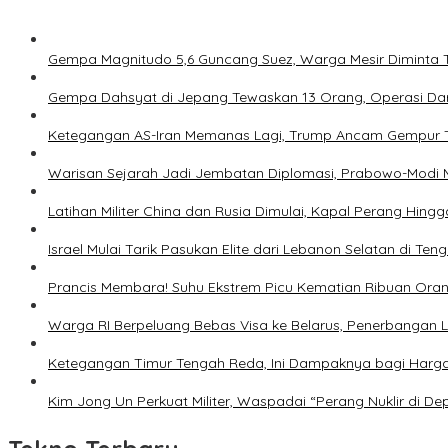
Gempa Magnitudo 5,6 Guncang Suez, Warga Mesir Diminta 
Gempa Dahsyat di Jepang Tewaskan 13 Orang, Operasi Dar
Ketegangan AS-Iran Memanas Lagi, Trump Ancam Gempur 
Warisan Sejarah Jadi Jembatan Diplomasi, Prabowo-Modi 
Latihan Militer China dan Rusia Dimulai, Kapal Perang Hing
Israel Mulai Tarik Pasukan Elite dari Lebanon Selatan di T
Prancis Membara! Suhu Ekstrem Picu Kematian Ribuan Ora
Warga RI Berpeluang Bebas Visa ke Belarus, Penerbangan 
Ketegangan Timur Tengah Reda, Ini Dampaknya bagi Harg
Kim Jong Un Perkuat Militer, Waspadai “Perang Nuklir di D