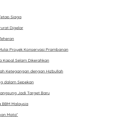
Tetap Siaga
urat Digelar
Teheran
Mulai Proyek Konservasi Prambanan
ga Kapal Selam Dikerahkan
engah Ketegangan dengan Hizbullah
ng dalam Sepekan
Langsung Jadi Target Baru
a BBM Malaysia
epan Mata”