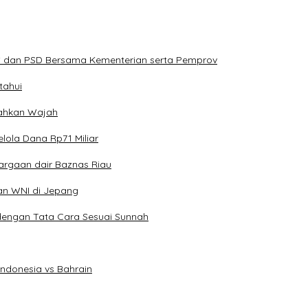
PS dan PSD Bersama Kementerian serta Pemprov
tahui
erahkan Wajah
lola Dana Rp71 Miliar
argaan dair Baznas Riau
an WNI di Jepang
dengan Tata Cara Sesuai Sunnah
Indonesia vs Bahrain