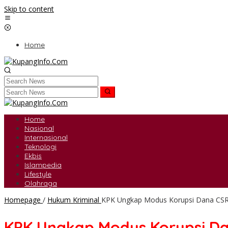
Skip to content
Home
Home
Nasional
Internasional
Teknologi
Ekbis
Islampedia
Lifestyle
Olahraga
Homepage
/
Hukum Kriminal
KPK Ungkap Modus Korupsi Dana CSR B
KPK Ungkap Modus Korupsi Dan