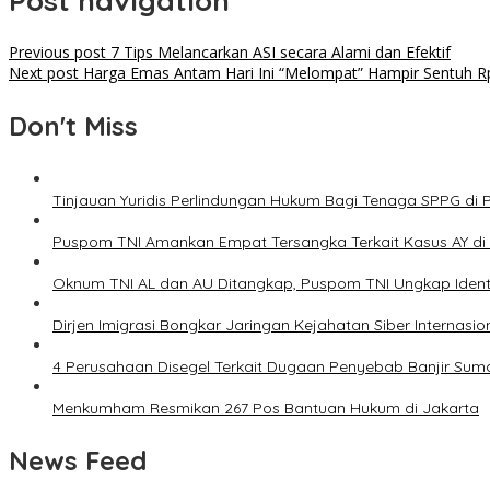
Post navigation
Previous post
7 Tips Melancarkan ASI secara Alami dan Efektif
Next post
Harga Emas Antam Hari Ini “Melompat” Hampir Sentuh R
Don't Miss
Tinjauan Yuridis Perlindungan Hukum Bagi Tenaga SPPG di
Puspom TNI Amankan Empat Tersangka Terkait Kasus AY di F
Oknum TNI AL dan AU Ditangkap, Puspom TNI Ungkap Identit
Dirjen Imigrasi Bongkar Jaringan Kejahatan Siber Internas
4 Perusahaan Disegel Terkait Dugaan Penyebab Banjir Suma
Menkumham Resmikan 267 Pos Bantuan Hukum di Jakarta
News Feed