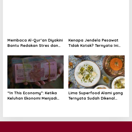
o
n
Membaca Al-Qur’an Diyakini
Kenapa Jendela Pesawat
Bantu Redakan Stres dan
Tidak Kotak? Ternyata Ini
Tenangkan Pikiran
Alasan Teknis di Baliknya
“In This Economy”: Ketika
Lima Superfood Alami yang
Keluhan Ekonomi Menjadi
Ternyata Sudah Dikenal
Tren, Bagaimana Islam
Sejak Zaman Nabi, Mudah
Memandangnya?
Ditemukan dan Kaya
Manfaat