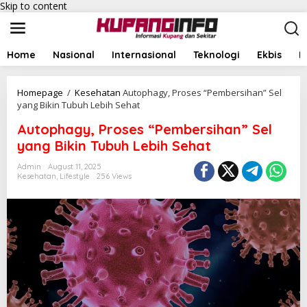
Skip to content
Home
Nasional
Internasional
Teknologi
Ekbis
I
Homepage
/
Kesehatan
Autophagy, Proses “Pembersihan” Sel
yang Bikin Tubuh Lebih Sehat
Autophagy, Proses “Pembersihan” Sel
yang Bikin Tubuh Lebih Sehat
Admin
August 11, 2025
Kesehatan
,
Lifestyle
256 Views