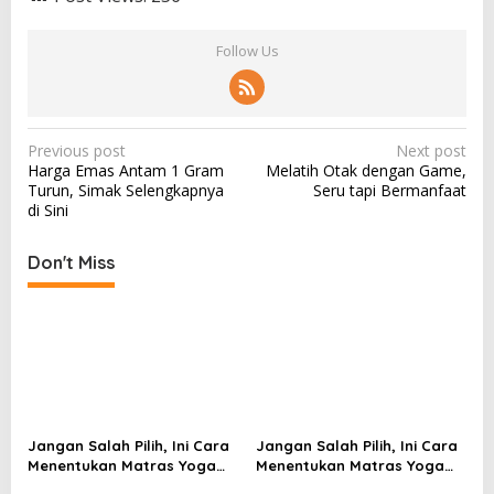
Follow Us
P
Previous post
Next post
Harga Emas Antam 1 Gram
Melatih Otak dengan Game,
o
Turun, Simak Selengkapnya
Seru tapi Bermanfaat
s
di Sini
t
Don't Miss
n
a
v
i
g
a
Jangan Salah Pilih, Ini Cara
Jangan Salah Pilih, Ini Cara
t
Menentukan Matras Yoga
Menentukan Matras Yoga
i
yang Tepat
yang Tepat