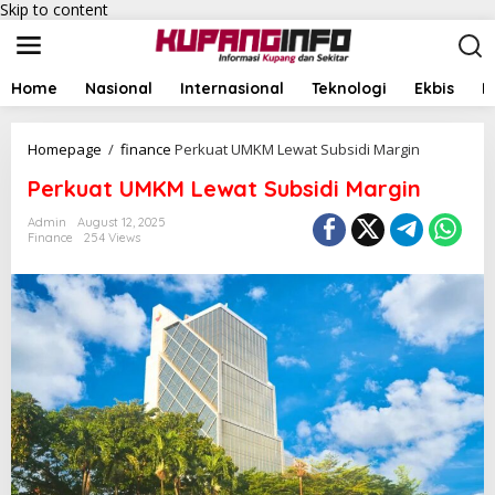
Skip to content
Home
Nasional
Internasional
Teknologi
Ekbis
I
Homepage
/
finance
Perkuat UMKM Lewat Subsidi Margin
Perkuat UMKM Lewat Subsidi Margin
Admin
August 12, 2025
Finance
254 Views