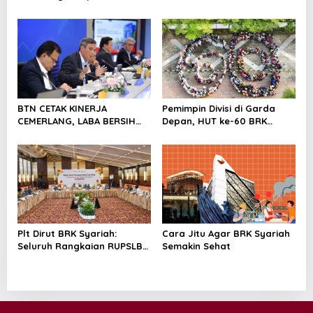
Lewat Fashion & Lifestyle
Bukti Transformasi
Manajemen Risiko
Berstandar Internasional
Perkuat Pertumbuhan
Berkelanjutan
BTN CETAK KINERJA
Pemimpin Divisi di Garda
CEMERLANG, LABA BERSIH
Depan, HUT ke-60 BRK
SEMESTER I/2026 MELESAT
Syariah Berlangsung
40,8% DAN NPL TURUN JADI
Khidmat, Penuh Haru dan
2,99%
Kebanggaan
Plt Dirut BRK Syariah:
Cara Jitu Agar BRK Syariah
Seluruh Rangkaian RUPSLB
Semakin Sehat
Berjalan Tertib