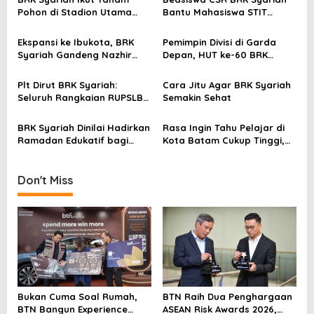
v
Pohon di Stadion Utama
Bantu Mahasiswa STIT
Riau, Dukung Pelestarian
Mumtaz Karimun Wujudkan
i
Lingkungan Hidup
Cita-cita Pendidikan
Ekspansi ke Ibukota, BRK
Pemimpin Divisi di Garda
g
Syariah Gandeng Nazhir
Depan, HUT ke-60 BRK
a
Wakaf Warrior Kembangkan
Syariah Berlangsung
Wakaf Uang
Khidmat, Penuh Haru dan
t
Plt Dirut BRK Syariah:
Cara Jitu Agar BRK Syariah
Kebanggaan
Seluruh Rangkaian RUPSLB
Semakin Sehat
i
Berjalan Tertib
o
BRK Syariah Dinilai Hadirkan
Rasa Ingin Tahu Pelajar di
Ramadan Edukatif bagi
Kota Batam Cukup Tinggi,
n
Masyarakat Karimun
Edukasi BRK Syariah Sangat
Bermanfaat dan Inspiratif
Don't Miss
Bukan Cuma Soal Rumah,
BTN Raih Dua Penghargaan
BTN Bangun Experience
ASEAN Risk Awards 2026,