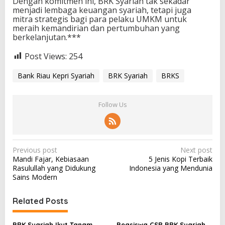
Dengan komitmen ini, BRK Syariah tak sekadar
menjadi lembaga keuangan syariah, tetapi juga
mitra strategis bagi para pelaku UMKM untuk
meraih kemandirian dan pertumbuhan yang
berkelanjutan.***
Post Views:
254
Bank Riau Kepri Syariah
BRK Syariah
BRKS
Follow Us
P
Previous post
Next post
Mandi Fajar, Kebiasaan
5 Jenis Kopi Terbaik
o
Rasulullah yang Didukung
Indonesia yang Mendunia
s
Sains Modern
t
Related Posts
n
a
BRK Syariah Ikut Tanam
Beasiswa CSR BRK Syariah