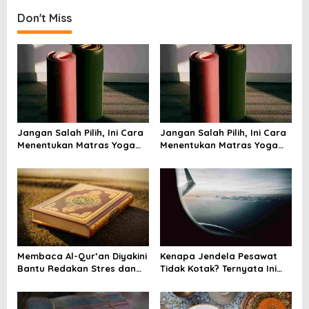
t
Don't Miss
n
a
v
i
g
a
Jangan Salah Pilih, Ini Cara
Jangan Salah Pilih, Ini Cara
t
Menentukan Matras Yoga
Menentukan Matras Yoga
i
yang Tepat
yang Tepat
o
n
Membaca Al-Qur’an Diyakini
Kenapa Jendela Pesawat
Bantu Redakan Stres dan
Tidak Kotak? Ternyata Ini
Tenangkan Pikiran
Alasan Teknis di Baliknya