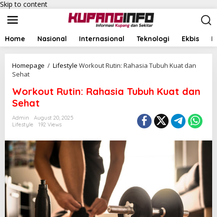
Skip to content
Home
Nasional
Internasional
Teknologi
Ekbis
I
Homepage
/
Lifestyle
Workout Rutin: Rahasia Tubuh Kuat dan
Sehat
Workout Rutin: Rahasia Tubuh Kuat dan
Sehat
Admin
August 20, 2025
Lifestyle
192 Views