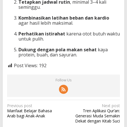
Tetapkan jadwal rutin
, minimal 3–4 kali
seminggu.
Kombinasikan latihan beban dan kardio
agar hasil lebih maksimal.
Perhatikan istirahat
karena otot butuh waktu
untuk pulih.
Dukung dengan pola makan sehat
kaya
protein, buah, dan sayuran.
Post Views:
192
Follow Us
P
Previous post
Next post
Manfaat Belajar Bahasa
Tren Aplikasi Qur’an:
o
Arab bagi Anak-Anak
Generasi Muda Semakin
s
Dekat dengan Kitab Suci