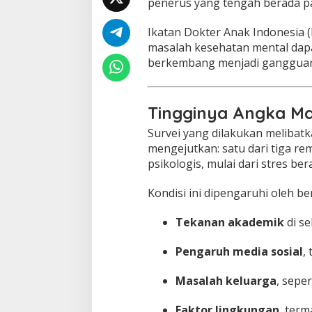
penerus yang tengah berada p
R
e
m
Ikatan Dokter Anak Indonesia
a
masalah kesehatan mental dapat
j
berkembang menjadi gangguan 
a
D
a
r
Tingginya Angka M
u
r
Survei yang dilakukan melibat
a
mengejutkan: satu dari tiga 
t
psikologis, mulai dari stres be
,
I
Kondisi ini dipengaruhi oleh ber
D
A
I
Tekanan akademik
di se
:
D
Pengaruh media sosial
,
e
t
Masalah keluarga
, sepe
e
k
s
Faktor lingkungan
, term