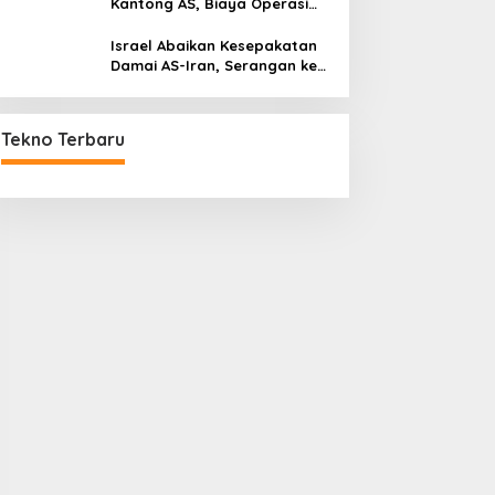
Kantong AS, Biaya Operasi
Militer Tembus Rp500 Triliun
Israel Abaikan Kesepakatan
Damai AS-Iran, Serangan ke
Lebanon Tetap Berlanjut
Tekno Terbaru