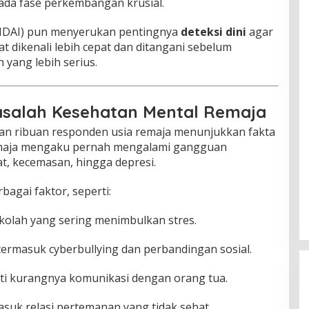
ada fase perkembangan krusial.
 (IDAI) pun menyerukan pentingnya
deteksi dini
agar
 dikenali lebih cepat dan ditangani sebelum
yang lebih serius.
asalah Kesehatan Mental Remaja
kan ribuan responden usia remaja menunjukkan fakta
remaja mengaku pernah mengalami gangguan
rat, kecemasan, hingga depresi.
bagai faktor, seperti:
kolah yang sering menimbulkan stres.
 termasuk cyberbullying dan perbandingan sosial.
rti kurangnya komunikasi dengan orang tua.
asuk relasi pertemanan yang tidak sehat.