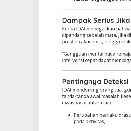
i
D
i
n
Dampak Serius Jika 
i
Ketua IDAI menegaskan bahwa 
H
a
dipandang sebelah mata. Jika di
r
prestasi akademik, hingga risik
u
s
“Gangguan mental pada remaja se
D
intervensi cepat dapat mencega
i
p
e
r
Pentingnya Deteksi 
k
u
IDAI mendorong orang tua, gur
a
tanda-tanda awal masalah kese
t
diwaspadai antara lain:
Perubahan perilaku drasti
pada aktivitas).