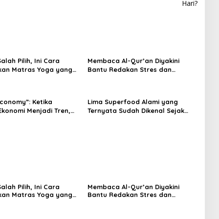
Hari?
lah Pilih, Ini Cara
Membaca Al-Qur’an Diyakini
kan Matras Yoga yang
Bantu Redakan Stres dan
Tenangkan Pikiran
Economy”: Ketika
Lima Superfood Alami yang
Ekonomi Menjadi Tren,
Ternyata Sudah Dikenal Sejak
na Islam
Zaman Nabi, Mudah Ditemukan
angnya?
dan Kaya Manfaat
lah Pilih, Ini Cara
Membaca Al-Qur’an Diyakini
kan Matras Yoga yang
Bantu Redakan Stres dan
Tenangkan Pikiran