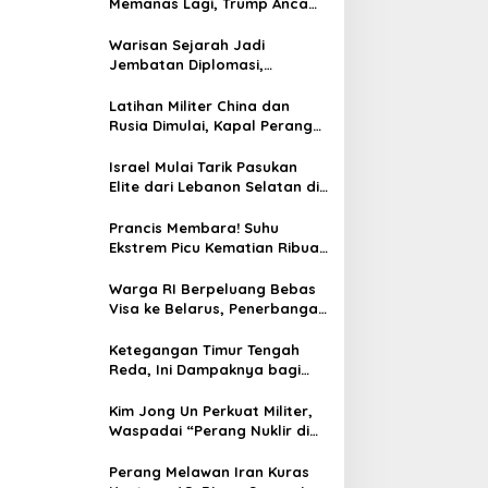
Memanas Lagi, Trump Ancam
Gempur Teheran
Warisan Sejarah Jadi
Jembatan Diplomasi,
Prabowo-Modi Mulai Proyek
Konservasi Prambanan
Latihan Militer China dan
Rusia Dimulai, Kapal Perang
Hingga Kapal Selam
Dikerahkan
Israel Mulai Tarik Pasukan
Elite dari Lebanon Selatan di
Tengah Ketegangan dengan
Hizbullah
Prancis Membara! Suhu
Ekstrem Picu Kematian Ribuan
Orang dalam Sepekan
Warga RI Berpeluang Bebas
Visa ke Belarus, Penerbangan
Langsung Jadi Target Baru
Ketegangan Timur Tengah
Reda, Ini Dampaknya bagi
Harga BBM Malaysia
Kim Jong Un Perkuat Militer,
Waspadai “Perang Nuklir di
Depan Mata”
Perang Melawan Iran Kuras