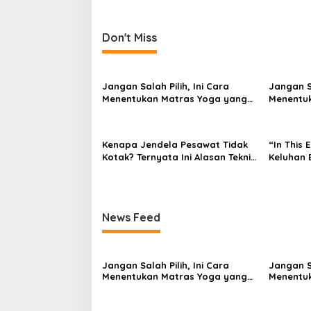
o
s
t
Don't Miss
n
a
Jangan Salah Pilih, Ini Cara
Jangan Sa
v
Menentukan Matras Yoga yang
Menentu
Tepat
Tepat
i
g
Kenapa Jendela Pesawat Tidak
“In This 
a
Kotak? Ternyata Ini Alasan Teknis
Keluhan 
di Baliknya
Bagaima
t
Memand
i
o
News Feed
n
Jangan Salah Pilih, Ini Cara
Jangan Sa
Menentukan Matras Yoga yang
Menentu
Tepat
Tepat