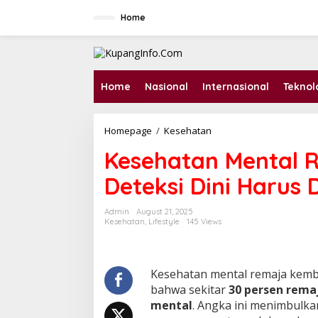
S
k
Home
i
p
t
o
c
Home
Nasional
Internasional
Teknol
o
n
t
Homepage
/
Kesehatan
K
e
e
n
Kesehatan Mental R
s
t
e
Deteksi Dini Harus 
h
a
t
Admin
August 21, 2025
a
Kesehatan
,
Lifestyle
145 Views
n
M
e
n
Kesehatan mental remaja kemba
t
bahwa sekitar
30 persen rema
a
mental
. Angka ini menimbulka
l