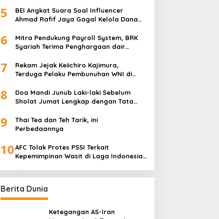
5
BEI Angkat Suara Soal Influencer
Ahmad Rafif Jaya Gagal Kelola Dana
Rp71 Miliar
6
Mitra Pendukung Payroll System, BRK
Syariah Terima Penghargaan dair
Baznas Riau
7
Rekam Jejak Keiichiro Kajimura,
Terduga Pelaku Pembunuhan WNI di
Jepang
8
Doa Mandi Junub Laki-laki Sebelum
Sholat Jumat Lengkap dengan Tata
Cara Sesuai Sunnah
9
Thai Tea dan Teh Tarik, ini
Perbedaannya
10
AFC Tolak Protes PSSI Terkait
Kepemimpinan Wasit di Laga Indonesia
vs Bahrain
Berita Dunia
Ketegangan AS-Iran