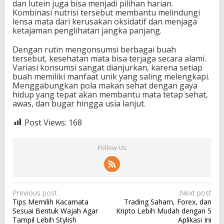
dan lutein juga bisa menjadi pilihan harian.
Kombinasi nutrisi tersebut membantu melindungi
lensa mata dari kerusakan oksidatif dan menjaga
ketajaman penglihatan jangka panjang.
Dengan rutin mengonsumsi berbagai buah
tersebut, kesehatan mata bisa terjaga secara alami.
Variasi konsumsi sangat dianjurkan, karena setiap
buah memiliki manfaat unik yang saling melengkapi.
Menggabungkan pola makan sehat dengan gaya
hidup yang tepat akan membantu mata tetap sehat,
awas, dan bugar hingga usia lanjut.
Post Views:
168
Follow Us
P
Previous post
Next post
Tips Memilih Kacamata
Trading Saham, Forex, dan
o
Sesuai Bentuk Wajah Agar
Kripto Lebih Mudah dengan 5
s
Tampil Lebih Stylish
Aplikasi Ini