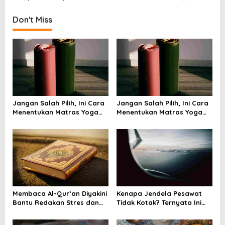
t
Don't Miss
n
a
v
i
g
a
Jangan Salah Pilih, Ini Cara
Jangan Salah Pilih, Ini Cara
t
Menentukan Matras Yoga
Menentukan Matras Yoga
i
yang Tepat
yang Tepat
o
n
Membaca Al-Qur’an Diyakini
Kenapa Jendela Pesawat
Bantu Redakan Stres dan
Tidak Kotak? Ternyata Ini
Tenangkan Pikiran
Alasan Teknis di Baliknya