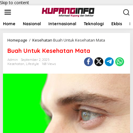
Skip to content
Home
Nasional
Internasional
Teknologi
Ekbis
I
Homepage
/
Kesehatan
Buah Untuk Kesehatan Mata
Buah Untuk Kesehatan Mata
Admin
September 2, 2025
Kesehatan
,
Lifestyle
168 Views