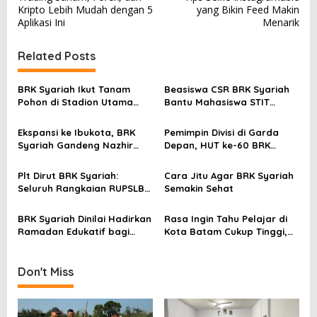
o
Kripto Lebih Mudah dengan 5
yang Bikin Feed Makin
s
Aplikasi Ini
Menarik
t
Related Posts
n
a
BRK Syariah Ikut Tanam
Beasiswa CSR BRK Syariah
v
Pohon di Stadion Utama
Bantu Mahasiswa STIT
Riau, Dukung Pelestarian
Mumtaz Karimun Wujudkan
i
Lingkungan Hidup
Cita-cita Pendidikan
Ekspansi ke Ibukota, BRK
Pemimpin Divisi di Garda
g
Syariah Gandeng Nazhir
Depan, HUT ke-60 BRK
a
Wakaf Warrior Kembangkan
Syariah Berlangsung
Wakaf Uang
Khidmat, Penuh Haru dan
t
Plt Dirut BRK Syariah:
Cara Jitu Agar BRK Syariah
Kebanggaan
Seluruh Rangkaian RUPSLB
Semakin Sehat
i
Berjalan Tertib
o
BRK Syariah Dinilai Hadirkan
Rasa Ingin Tahu Pelajar di
Ramadan Edukatif bagi
Kota Batam Cukup Tinggi,
n
Masyarakat Karimun
Edukasi BRK Syariah Sangat
Bermanfaat dan Inspiratif
Don't Miss