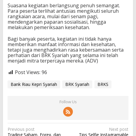
Suasana kegiatan berlangsung penuh semangat.
Para peserta terlihat antusias mengikuti seluruh
rangkaian acara, mulai dari senam pagi,
mendengarkan paparan sosialisasi, hingga
melakukan pemeriksaan kesehatan.
Bagi banyak peserta, kegiatan ini tidak hanya
memberikan manfaat informasi dan kesehatan,
tetapi juga menghadirkan rasa kebersamaan serta
perhatian dari BRK Syariah yang selama ini telah
menjadi mitra terpercaya mereka.
(ADV)
Post Views:
96
Bank Riau Kepri Syariah
BRK Syariah
BRKS
Follow Us
P
Previous post
Next post
Trading Saham, Forex, dan
Tips Selfie Instagramable