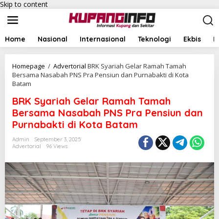
Skip to content
Home
Nasional
Internasional
Teknologi
Ekbis
I
Homepage
/
Advertorial
BRK Syariah Gelar Ramah Tamah
Bersama Nasabah PNS Pra Pensiun dan Purnabakti di Kota
Batam
BRK Syariah Gelar Ramah Tamah
Bersama Nasabah PNS Pra Pensiun dan
Purnabakti di Kota Batam
Admin
September 3, 2025
Advertorial
96 Views